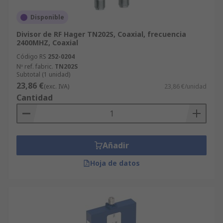
Disponible
Divisor de RF Hager TN202S, Coaxial, frecuencia
2400MHZ, Coaxial
Código RS
252-0204
Nº ref. fabric.
TN202S
Subtotal (1 unidad)
23,86 €
(exc. IVA)
23,86 €/unidad
Cantidad
Añadir
Hoja de datos