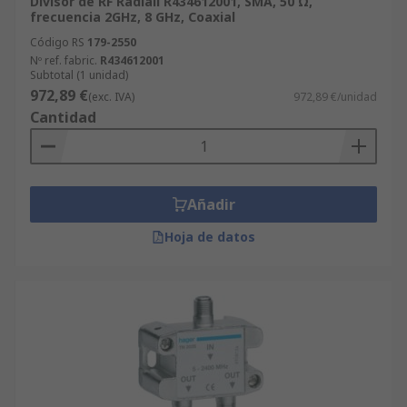
Divisor de RF Radiall R434612001, SMA, 50 Ω,
frecuencia 2GHz, 8 GHz, Coaxial
Código RS
179-2550
Nº ref. fabric.
R434612001
Subtotal (1 unidad)
972,89 €
(exc. IVA)
972,89 €/unidad
Cantidad
Añadir
Hoja de datos