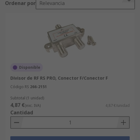
Ordenar por
Relevancia
cuando corresponda, como el funcionamiento de
una caja de televisión digital y un hub de WiFi con
una sola entrada de cable.Aunque las conexiones
coaxiales RF se usan normalmente para conectar
antenas de televisión digital, también se
emplean en aplicaciones de radio y prueba, como
transmisión y recepción de onda corta y equipos
de medición EMF.
Disponible
Divisor de RF RS PRO, Conector F/Conector F
Código RS
266-2151
Subtotal (1 unidad)
4,87 €
(exc. IVA)
4,87 €/unidad
Cantidad