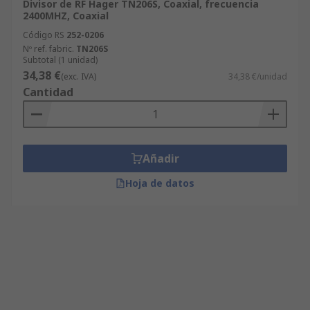
Divisor de RF Hager TN206S, Coaxial, frecuencia
2400MHZ, Coaxial
Código RS
252-0206
Nº ref. fabric.
TN206S
Subtotal (1 unidad)
34,38 €
(exc. IVA)
34,38 €/unidad
Cantidad
Añadir
Hoja de datos