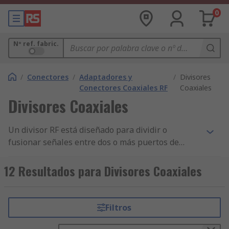
0
Nº ref. fabric.
/
Conectores
/
Adaptadores y
/
Divisores
Conectores Coaxiales RF
Coaxiales
Divisores Coaxiales
Un divisor RF está diseñado para dividir o
fusionar señales entre dos o más puertos de
radiofrecuencia. Las aplicaciones típicas incluyen
la combinación de múltiples dispositivos RF a un
12 Resultados para Divisores Coaxiales
solo receptor, como en la conexión de televisores
a la misma alimentación de antena o
satélite.AplicacionesLos conectores RF se utilizan
Filtros
en dispositivos de comunicación inalámbricos y
se puede emplear un divisor para vincularlos