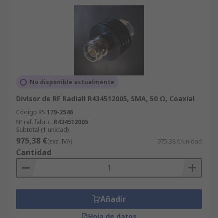
No disponible actualmente
Divisor de RF Radiall R434512005, SMA, 50 Ω, Coaxial
Código RS
179-2546
Nº ref. fabric.
R434512005
Subtotal (1 unidad)
975,38 €
(exc. IVA)
975,38 €/unidad
Cantidad
Añadir
Hoja de datos