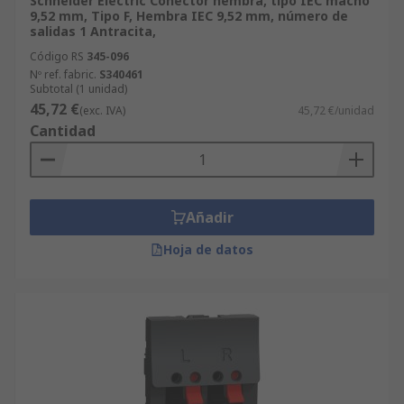
Schneider Electric Conector hembra, tipo IEC macho
9,52 mm, Tipo F, Hembra IEC 9,52 mm, número de
salidas 1 Antracita,
Código RS
345-096
Nº ref. fabric.
S340461
Subtotal (1 unidad)
45,72 €
(exc. IVA)
45,72 €/unidad
Cantidad
Añadir
Hoja de datos