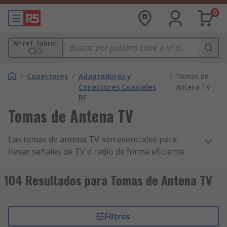
0
Nº ref. fabric.
/
Conectores
/
Adaptadores y
/
Tomas de
Conectores Coaxiales
Antena TV
RF
Tomas de Antena TV
Las tomas de antena TV son esenciales para
llevar señales de TV o radio de forma eficiente.
Un extremo del cable coaxial se conecta a la
televisión, y el otro extremo se conecta a la toma
104 Resultados para Tomas de Antena TV
de antena. Descubre nuestra gama en RS:
Diferentes modelos, longitudes de
Filtros
conectores y tipos de montaje adaptados a