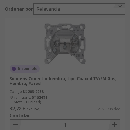
tus necesidades.
Ordenar por
Relevancia
Envío gratuito en pedidos superiores a
80,00 €.
Resolvemos tus dudas técnicas
rápidamente.
Productos disponibles en stock para envío rápido.
Compra ahora en RS y optimiza la instalación de
tu sistema de satélite (antena de TV) a una
Disponible
televisión o radio FM.
Siemens Conector hembra, tipo Coaxial TV/FM Gris,
Hembra, Pared
Código RS
203-2298
Nº ref. fabric.
5TG2484
Subtotal (1 unidad)
32,72 €
(exc. IVA)
32,72 €/unidad
Cantidad