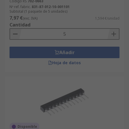
Código RS
702-0663
Nº ref. fabric.
831-87-012-10-001101
Subtotal (1 paquete de 5 unidades)
7,97 €
(exc. IVA)
1,594 €/unidad
Cantidad
Añadir
Hoja de datos
Disponible