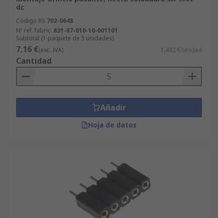
dc
Código RS
702-0648
Nº ref. fabric.
831-87-010-10-001101
Subtotal (1 paquete de 5 unidades)
7,16 €
(exc. IVA)
1,432 €/unidad
Cantidad
Añadir
Hoja de datos