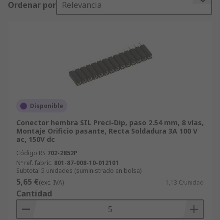
Ordenar por
Relevancia
Normalmente se utilizan en placas de circuitos
con conectores cortos, como servidores u
ordenadores de escritorio. Estos zócalos son
útiles cuando los paquetes de CI no pueden
soldarse directamente a las PCB.
Los zócalos SIL se utilizan para alojar paquetes
de alimentación de múltiples cabezales, como
Disponible
pestañas de disipación de calor o amplificadores
de audio. Normalmente se encuentran en PCB
Conector hembra SIL Preci-Dip, paso 2.54 mm, 8 vías,
Montaje Orificio pasante, Recta Soldadura 3A 100 V
con [módulos de memoria]("/web/c/computing-
ac, 150V dc
peripherals/data-storage-memory/computer-
Código RS
702-2852P
memory-modules/?sra=p" ""Memory") y se
Nº ref. fabric.
801-87-008-10-012101
utilizan en aplicaciones más pequeñas, como
Subtotal 5 unidades (suministrado en bolsa)
matrices de resistencias y diodos. Los zócalos
5,65 €
(exc. IVA)
1,13 €/unidad
también se pueden usar en componentes más
Cantidad
grandes como osciladores y temporizadores.