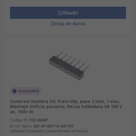
Tipos de zócalos SIL
Añadir
Hay muchas opciones de zócalos SIL disponibles
Hoja de datos
con diferentes tamaños y atributos. Estos zócalos
tienen orientaciones de conexión horizontales o
verticales, que hacen referencia a la ubicación en
la que los zócalos se conectan a la PCB.
Los zócalos SIL también se clasifican según las
dimensiones, la tensión y las capacidades de
transporte de corriente (valores nominales), así
como por los tipos de montaje.
Disponible
Conector hembra SIL Preci-Dip, paso 2 mm, 7 vías,
Montaje Orificio pasante, Recta Soldadura 3A 100 V
ac, 150V dc
Código RS
702-0626P
Nº ref. fabric.
831-87-007-10-001101
Subtotal 5 unidades (suministrado en bolsa)