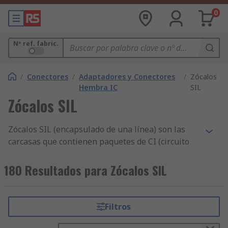
0
Nº ref. fabric.
/
Conectores
/
Adaptadores y Conectores
/
Zócalos
Hembra IC
SIL
Zócalos SIL
Zócalos SIL (encapsulado de una línea) son las
carcasas que contienen paquetes de CI (circuito
integrado) como chips de memoria o resistencias
en una PCB (placa de circuito impreso). El zócalo
180 Resultados para Zócalos SIL
tiene una carcasa y una única línea de contactos
(contactos de conexión) unidas a la PCB a través
del montaje de orificios pasantes.
Filtros
¿Para qué se usan los zócalos SIL?