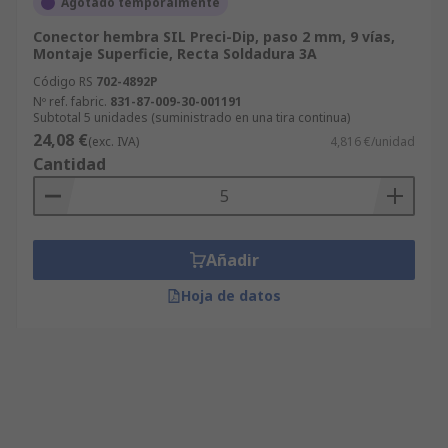
Agotado temporalmente
Conector hembra SIL Preci-Dip, paso 2 mm, 9 vías,
Montaje Superficie, Recta Soldadura 3A
Código RS
702-4892P
Nº ref. fabric.
831-87-009-30-001191
Subtotal 5 unidades (suministrado en una tira continua)
24,08 €
(exc. IVA)
4,816 €/unidad
Cantidad
Añadir
Hoja de datos