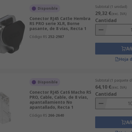
Subtotal (1 unidad)
Disponible
29,32 €
(exc. IVA)
Conector RJ45 Cat5e Hembra
Cantidad
RS PRO serie XLR, Borne
pasante, de 8 vías, Recta 1
Código RS
252-2987
Añ
Hoja 
Subtotal (1 paquete 
Disponible
64,10 €
(exc. IVA)
Conector RJ45 Cat6 Macho RS
Cantidad
PRO, Cable, Cable, de 8 vías,
apantallamiento No
apantallado, Recta 1
Código RS
266-2640
Añ