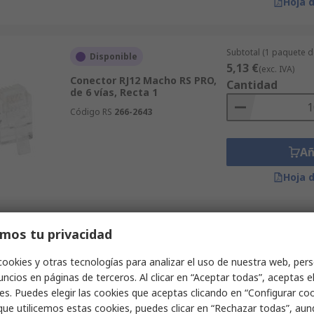
Hoja 
Subtotal (1 paquete d
Disponible
5,13 €
(exc. IVA)
Conector RJ12 Macho RS PRO,
Cantidad
de 6 vías, Recta 1
Código RS
266-2643
Añ
Hoja 
Subtotal (1 unidad)
mos tu privacidad
Disponible
35,23 €
(exc. IVA)
Conector RJ45 Cat6
Cantidad
cookies y otras tecnologías para analizar el uso de nuestra web, pers
Hembra/macho RS PRO serie
ncios en páginas de terceros. Al clicar en “Aceptar todas”, aceptas e
RJ45, Montaje en Panel, de 1
vías, Recta 1
es. Puedes elegir las cookies que aceptas clicando en “Configurar cook
que utilicemos estas cookies, puedes clicar en “Rechazar todas”, au
Código RS
231-7897