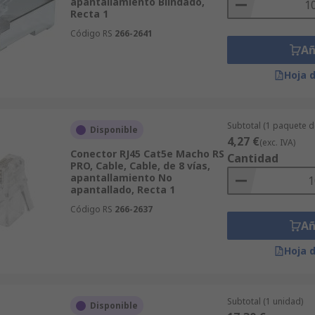
apantallamiento Blindado,
Recta 1
Código RS
266-2641
Añ
Hoja 
Subtotal (1 paquete d
Disponible
4,27 €
(exc. IVA)
Conector RJ45 Cat5e Macho RS
Cantidad
PRO, Cable, Cable, de 8 vías,
apantallamiento No
apantallado, Recta 1
Código RS
266-2637
Añ
Hoja 
Subtotal (1 unidad)
Disponible