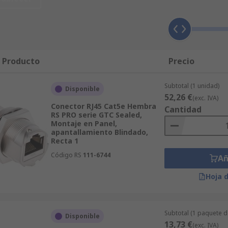
quipos de telecomunicaciones o datos. Los conectores RJ45 
conectan a cada extremo de un cable Ethernet.
l Producto
Precio
es como:
Subtotal (1 unidad)
Disponible
52,26 €
(exc. IVA)
Conector RJ45 Cat5e Hembra
Cantidad
RS PRO serie GTC Sealed,
Montaje en Panel,
apantallamiento Blindado,
Recta 1
fabricantes líderes como Wurth,
RS PRO
, Amphenol, HARTIN
Código RS
111-6744
Añ
a un solo clic de distancia.
Hoja 
Subtotal (1 paquete d
Disponible
13,73 €
(exc. IVA)