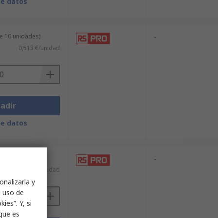
de datos
e 10 unidades)
-
0,513 €/unidad
adir
de datos
-
35,23 €/unidad
onalizarla y
l uso de
ies”. Y, si
nque es