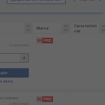
constan de conectores macho y jack
Característi
Marca
cas
-
52,26 €/unidad
G y más.
adir
de datos
e 5 unidades)
-
2,746 €/unidad