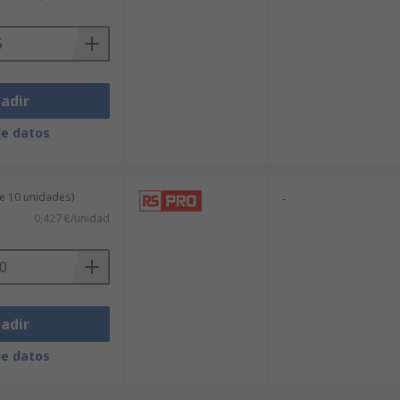
adir
de datos
e 10 unidades)
-
0,427 €/unidad
adir
de datos