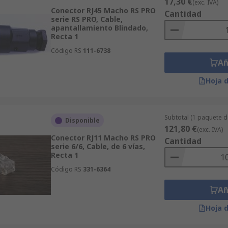
17,30 €
(exc. IVA)
Conector RJ45 Macho RS PRO
Cantidad
serie RS PRO, Cable,
apantallamiento Blindado,
Recta 1
Código RS
111-6738
Añ
Hoja 
Subtotal (1 paquete 
Disponible
121,80 €
(exc. IVA)
Conector RJ11 Macho RS PRO
Cantidad
serie 6/6, Cable, de 6 vías,
Recta 1
Código RS
331-6364
Añ
Hoja 