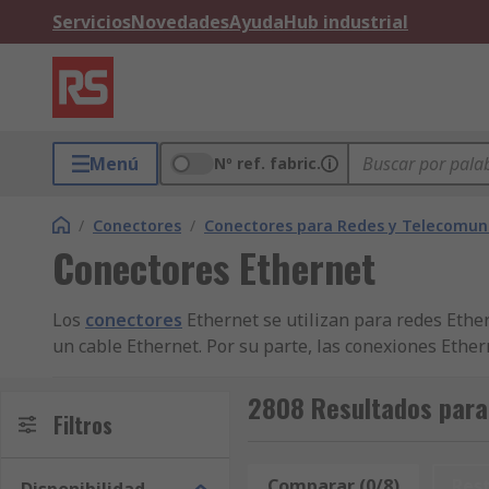
Servicios
Novedades
Ayuda
Hub industrial
Menú
Nº ref. fabric.
/
Conectores
/
Conectores para Redes y Telecomun
Conectores Ethernet
Los
conectores
Ethernet se utilizan para redes Ethe
un cable Ethernet. Por su parte, las conexiones Ether
velocidades rápidas de transferencia de datos y, a ve
2808 Resultados para
Conectores RJ
Filtros
RJ significa conector jack registrado, que es una int
Comparar (0/8)
Res