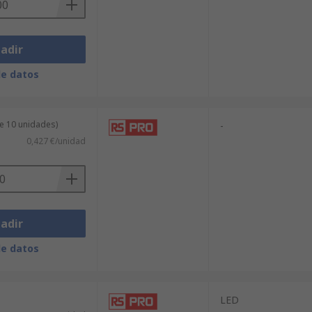
adir
de datos
e 10 unidades)
-
0,427 €/unidad
adir
de datos
LED