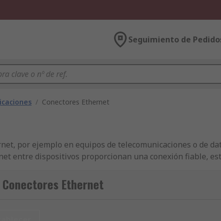
Seguimiento de Pedido
icaciones
/
Conectores Ethernet
rnet, por ejemplo en equipos de telecomunicaciones o de dat
net entre dispositivos proporcionan una conexión fiable, est
ces, se eligen de manera preferente sobre las redes inalámbr
 Conectores Ethernet
erfaz de red normalizada. Los conectores
RJ45
se utilizan para
tablecer