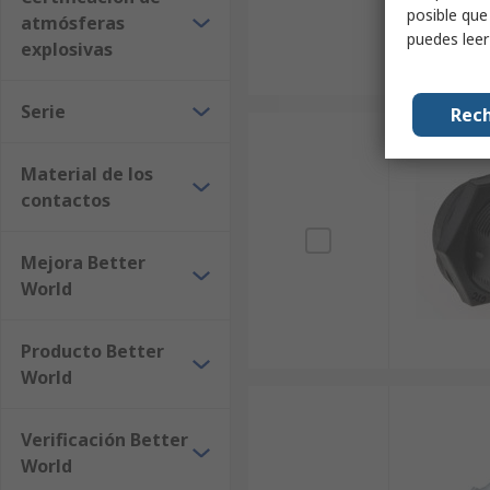
posible que
atmósferas
puedes lee
explosivas
Serie
Rech
Material de los
contactos
Mejora Better
World
Producto Better
World
Verificación Better
World