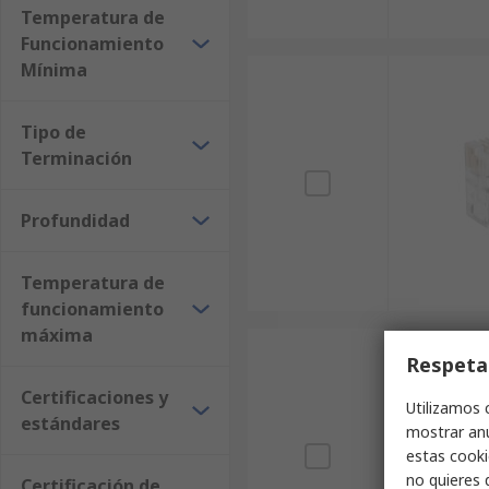
Temperatura de
Funcionamiento
Mínima
Tipo de
Terminación
Profundidad
Temperatura de
funcionamiento
máxima
Respeta
Certificaciones y
Utilizamos 
estándares
mostrar anu
estas cooki
no quieres 
Certificación de