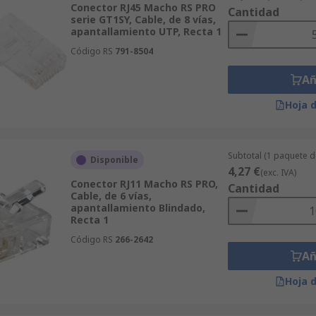
Conector RJ45 Macho RS PRO
Cantidad
serie GT1SY, Cable, de 8 vías,
apantallamiento UTP, Recta 1
Código RS
791-8504
Añ
Hoja 
Subtotal (1 paquete d
Disponible
4,27 €
(exc. IVA)
Conector RJ11 Macho RS PRO,
Cantidad
Cable, de 6 vías,
apantallamiento Blindado,
Recta 1
Código RS
266-2642
Añ
Hoja 