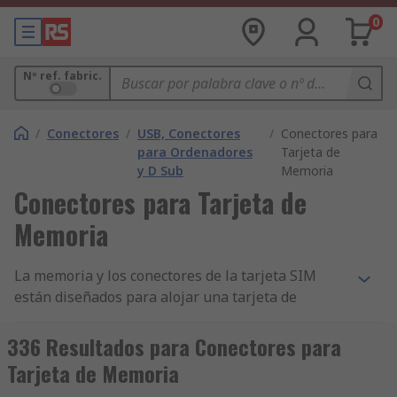
0
Nº ref. fabric.
/
Conectores
/
USB, Conectores
/
Conectores para
para Ordenadores
Tarjeta de
y D Sub
Memoria
Conectores para Tarjeta de
Memoria
La memoria y los conectores de la tarjeta SIM
están diseñados para alojar una tarjeta de
memoria o una tarjeta SIM (dispositivos de
almacenamiento de datos de memoria flash
336 Resultados para Conectores para
electrónicos utilizados para almacenar
Tarjeta de Memoria
información digital) y funcionan cuando están