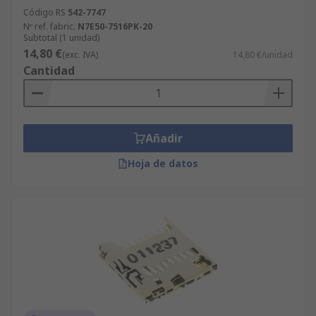
Código RS
542-7747
Nº ref. fabric.
N7E50-7516PK-20
Subtotal (1 unidad)
14,80 €
(exc. IVA)
14,80 €/unidad
Cantidad
Añadir
Hoja de datos