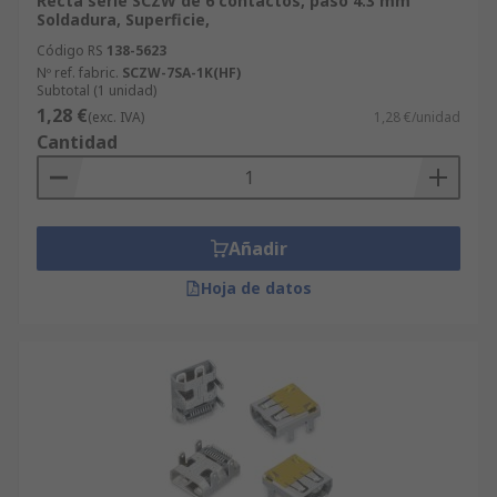
Recta serie SCZW de 6 contactos, paso 4.3 mm
Soldadura, Superficie,
Código RS
138-5623
Nº ref. fabric.
SCZW-7SA-1K(HF)
Subtotal (1 unidad)
1,28 €
(exc. IVA)
1,28 €/unidad
Cantidad
Añadir
Hoja de datos