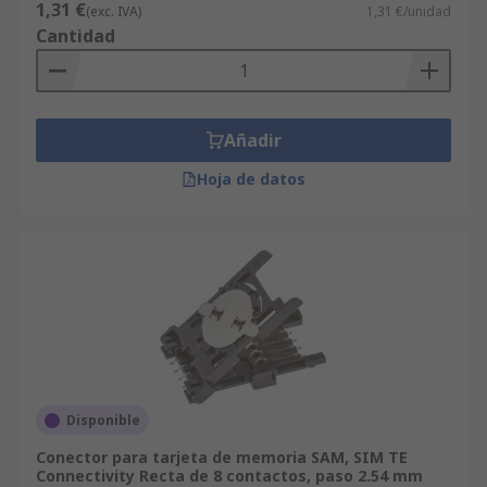
1,31 €
relevancy-
(exc. IVA)
1,31 €/unidad
Cantidad
data=636F3D3126696E3D4931384E5365617
2636847656E65726963266C753D656E266D6
D3D6D61746368616C6C7061727469616C26
706D3D5E2E2A2426706F3D31333326736E3
Añadir
D592673723D52656469726563742673743D4
3415443485F414C4C5F44454641554C542673
Hoja de datos
633D592677633D4E4F4E45267573743D736F
6C646572267374613D736F6C64657226&r=f
&searchTerm=solder"
""/web/c/tools/soldering-desoldering-
tools/solders/?redirect-relevancy-
data=636F3D3126696E3D4931384E5365617
2636847656E65726963266C753D656E266D6
D3D6D61746368616C6C7061727469616C26
706D3D5E2E2A2426706F3D31333326736E3
Disponible
D592673723D52656469726563742673743D4
3415443485F414C4C5F44454641554C542673
Conector para tarjeta de memoria SAM, SIM TE
Connectivity Recta de 8 contactos, paso 2.54 mm
633D592677633D4E4F4E45267573743D736F