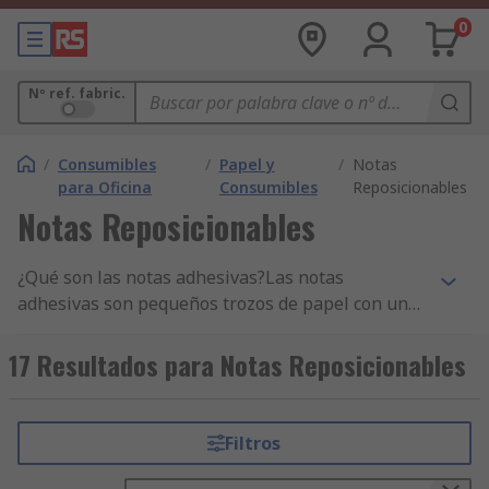
0
Nº ref. fabric.
/
Consumibles
/
Papel y
/
Notas
para Oficina
Consumibles
Reposicionables
Notas Reposicionables
¿Qué son las notas adhesivas?Las notas
adhesivas son pequeños trozos de papel con una
tira de pegamento en el reverso, que sirven para
dejar notas y recordatorios. No se trata de un
17 Resultados para Notas Reposicionables
adhesivo permanente, sino que está hecho
adjuntar notas temporalmente a documentos y
superficies. Esto significa que, con un poco de
Filtros
presión, la nota se puede adherir o quitar para
reutilizarla en otro lugar. La tira adhesiva no deja