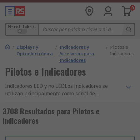
0
Nº ref. fabric.
/
Displays y
/
Indicadores y
/
Pilotos e
Optoelectrónica
Accesorios para
Indicadores
Indicadores
Pilotos e Indicadores
Indicadores LED y no LEDLos indicadores se
utilizan principalmente como señal de
advertencia o guía. Los hay de distintos tamaños
y tipos para adaptarse a la aplicación en cuestión.
3708 Resultados para Pilotos e
Los indicadores LED son los más comunes, debido
Indicadores
a su bajo consumo de energía y a su gran
variedad de usos. También hay disponibles
indicadores incandescentes y de neón.No hay un