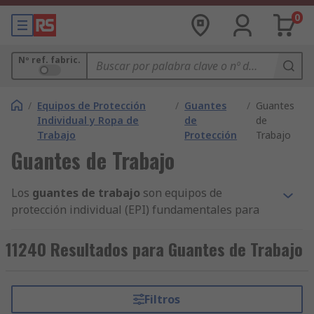
0
Nº ref. fabric.
/
Equipos de Protección
/
Guantes
/
Guantes
Individual y Ropa de
de
de
Trabajo
Protección
Trabajo
Guantes de Trabajo
Los
guantes de trabajo
son equipos de
protección individual (EPI) fundamentales para
salvaguardar las manos frente a riesgos
mecánicos, cortes, abrasión, impactos, agentes
11240 Resultados para Guantes de Trabajo
químicos o térmicos durante tareas industriales,
de mantenimiento, construcción o logística. Están
diseñados para ofrecer seguridad, durabilidad y
Filtros
ergonomía, permitiendo al trabajador mantener