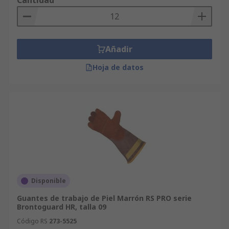
Cantidad
Los
guantes de trabajo
se utilizan en múltiples
sectores y tareas, entre ellos: construcción y obra
civil, montaje y mantenimiento industrial,
manipulación de herramientas y materiales
Añadir
pesados, oficinas técnicas, logística y almacenes,
trabajos de jardinería o mantenimiento exterior y
Hoja de datos
manejo de superficies cortantes o abrasivas.
Gracias a su diseño especializado, los
guantes
de trabajo
ofrecen protección adaptada a cada
necesidad, sin sacrificar la movilidad o la
sensibilidad del usuario.
Comprar guantes de trabajo en RS
Disponible
Amplia variedad de modelos y niveles de
Guantes de trabajo de Piel Marrón RS PRO serie
protección, desde tareas ligeras hasta
Brontoguard HR, talla 09
entornos exigentes.
Código RS
273-5525
Marcas de primer nivel como Ansell, Tegera