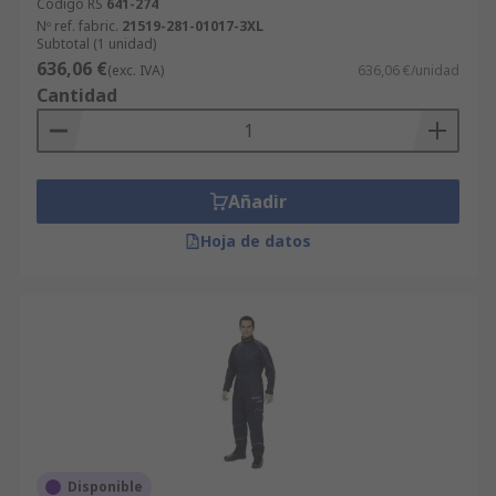
Código RS
641-274
Nº ref. fabric.
21519-281-01017-3XL
Subtotal (1 unidad)
636,06 €
(exc. IVA)
636,06 €/unidad
Cantidad
Añadir
Hoja de datos
Disponible