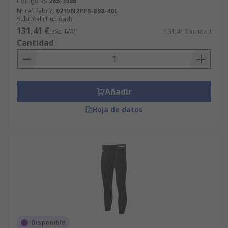
Código RS
265-7986
Nº ref. fabric.
021VN2PF9-B98-40L
Subtotal (1 unidad)
131,41 €
(exc. IVA)
131,41 €/unidad
Cantidad
Añadir
Hoja de datos
Disponible