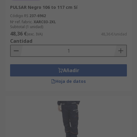
PULSAR Negro 106 to 117 cm Sí
Código RS
237-6962
Nº ref. fabric.
XARC03-2XL
Subtotal (1 unidad)
48,36 €
(exc. IVA)
48,36 €/unidad
Cantidad
Añadir
Hoja de datos