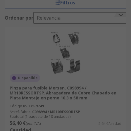
Filtros
Portafusibles homologados por la industria para
las empresas y los ingenieros de todo el mundo,
Ordenar por
Relevancia
que se suministran con el nivel más alto de
calidad y con un servicio de atención al cliente
inmejorable.
Disponible
Pinza para fusible Mersen, C098994 /
MR10RESSORTSP, Abrazadera de Cobre Chapado en
Plata Montaje en perno 10.3 x 58 mm
Código RS
375-9749
Nº ref. fabric.
C098994 / MR10RESSORTSP
Subtotal (1 paquete de 10 unidades)
56,40 €
(exc. IVA)
5,64 €/unidad
Cantidad