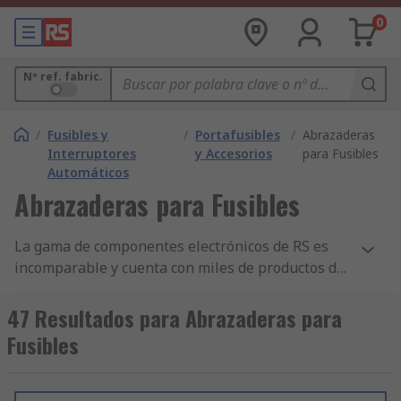
0
Nº ref. fabric.
/
Fusibles y
/
Portafusibles
/
Abrazaderas
Interruptores
y Accesorios
para Fusibles
Automáticos
Abrazaderas para Fusibles
La gama de componentes electrónicos de RS es
incomparable y cuenta con miles de productos de
Fusibles, Tomas Eléctricas y Disyuntores,
incluidos componentes de Accesorios para
47 Resultados para Abrazaderas para
Instalaciones Eléctricas, Fusibles y Abrazaderas
Fusibles
para Fusibles. Tenemos los mejores productos de
Abrazaderas para Fusibles y disponibilidad de
stock y ofrecemos otros miles de componentes de