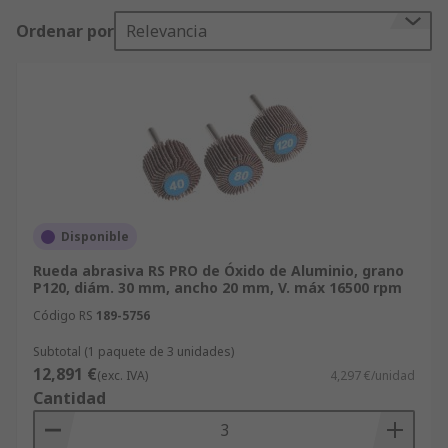
grano y aglomerante, y su separación en la rueda
Ordenar por
Relevancia
determinan la estructura de la rueda. El abrasivo
concreto que se utiliza en una rueda se elige en
función de la forma en que interactuará con el
material de trabajo
Disponible
Rueda abrasiva RS PRO de Óxido de Aluminio, grano
P120, diám. 30 mm, ancho 20 mm, V. máx 16500 rpm
Código RS
189-5756
Subtotal (1 paquete de 3 unidades)
12,891 €
(exc. IVA)
4,297 €/unidad
Cantidad