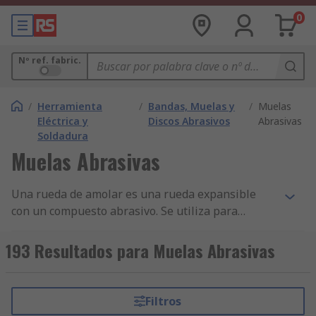
0
Nº ref. fabric.
/
Herramienta
/
Bandas, Muelas y
/
Muelas
Eléctrica y
Discos Abrasivos
Abrasivas
Soldadura
Muelas Abrasivas
Una rueda de amolar es una rueda expansible
con un compuesto abrasivo. Se utiliza para
diversas operaciones de esmerilado y mecanizado
abrasivo. Las ruedas de amolar y otros abrasivos
193 Resultados para Muelas Abrasivas
ligados tienen dos componentes principales: los
granos abrasivos que realizan el corte real y el
aglomerante, que mantiene los granos juntos y
Filtros
los sostiene mientras cortan. Los porcentajes de