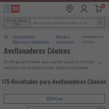
0
Nº ref. fabric.
/
Herramienta
/
Brocas y
/
Avellanadores
Eléctrica y Soldadura
Accesorios
Cónicos
Avellanadores Cónicos
En RS garantizamos que cuando nuestros clientes
realizan sus pedidos online, están comprando
productos de la más alta calidad y que cumplen
con las normas de seguridad pertinentes. Hemos
175 Resultados para Avellanadores Cónicos
construido nuestra reputación sobre nuestro
servicio al cliente. Todas nuestras gamas de
componentes de Avellanadores Cónicos y otros
Filtros
productos de Brocas y Accesorios para
Herramientas Eléctricas y Herramientas tienen la