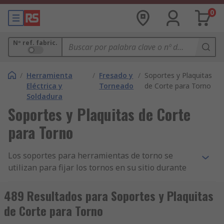
0
Nº ref. fabric.
/
Herramienta
/
Fresado y
/
Soportes y Plaquitas
Eléctrica y
Torneado
de Corte para Torno
Soldadura
Soportes y Plaquitas de Corte
para Torno
Los soportes para herramientas de torno se
utilizan para fijar los tornos en su sitio durante
una serie de procesos, incluidos cubrir, insertar y
perforar. Los tornos son dispositivos que se
489 Resultados para Soportes y Plaquitas
utilizan en áreas como el trabajo en metal para
de Corte para Torno
rotar una pieza de trabajo. Los soportes para