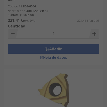
Código RS
866-0556
Nº ref. fabric.
A08H-SCLCR 06
Subtotal (1 unidad)
221,41 €
(exc. IVA)
221,41 €/unidad
Cantidad
Añadir
Hoja de datos