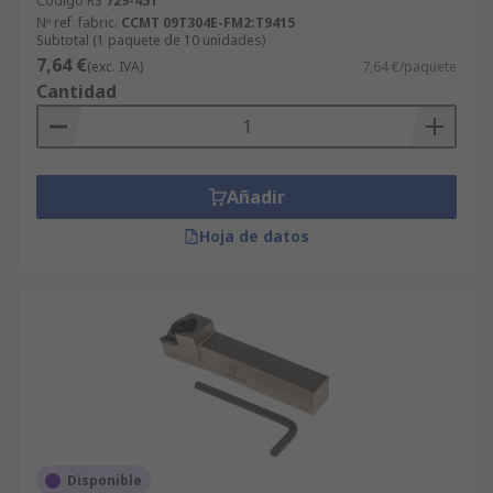
Código RS
729-451
excesiva.
Nº ref. fabric.
CCMT 09T304E-FM2:T9415
Subtotal (1 paquete de 10 unidades)
7,64 €
(exc. IVA)
7,64 €/paquete
Cantidad
Añadir
Hoja de datos
Disponible