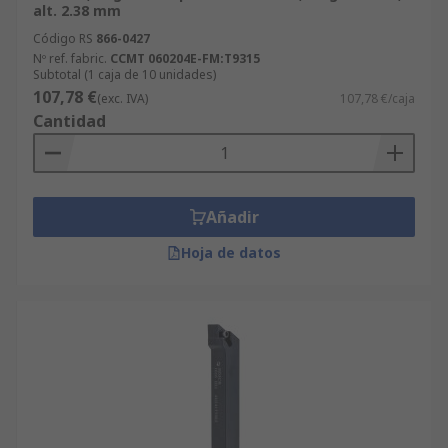
alt. 2.38 mm
Código RS
866-0427
Nº ref. fabric.
CCMT 060204E-FM:T9315
Subtotal (1 caja de 10 unidades)
107,78 €
(exc. IVA)
107,78 €/caja
Cantidad
Añadir
Hoja de datos