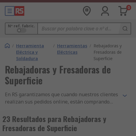
0
Nº ref. fabric.
/
Herramienta
/
Herramientas
/
Rebajadoras y
Eléctrica y
Eléctricas
Fresadoras de
Soldadura
Superficie
Rebajadoras y Fresadoras de
Superficie
En RS garantizamos que cuando nuestros clientes
realizan sus pedidos online, están comprando
productos de la más alta calidad y que cumplen
con las normas de seguridad pertinentes. Hemos
23 Resultados para Rebajadoras y
construido nuestra reputación sobre nuestro
Fresadoras de Superficie
servicio al cliente. Todas nuestras gamas de