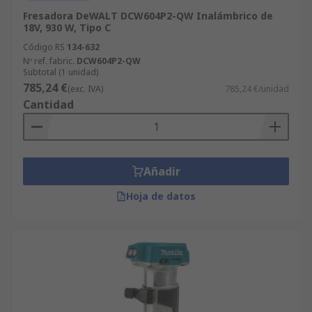
Fresadora DeWALT DCW604P2-QW Inalámbrico de
18V, 930 W, Tipo C
Código RS
134-632
Nº ref. fabric.
DCW604P2-QW
Subtotal (1 unidad)
785,24 €
(exc. IVA)
785,24 €/unidad
Cantidad
Añadir
Hoja de datos