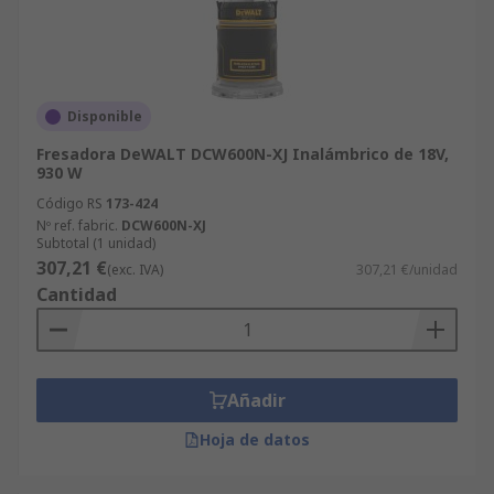
Disponible
Fresadora DeWALT DCW600N-XJ Inalámbrico de 18V,
930 W
Código RS
173-424
Nº ref. fabric.
DCW600N-XJ
Subtotal (1 unidad)
307,21 €
(exc. IVA)
307,21 €/unidad
Cantidad
Añadir
Hoja de datos