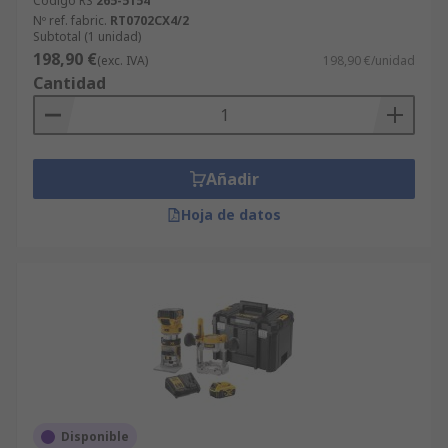
Código RS
265-5154
Rebajadoras, buscar los productos disponibles
Nº ref. fabric.
RT0702CX4/2
Subtotal (1 unidad)
por orden alfabético, por precio, marca,
198,90 €
(exc. IVA)
198,90 €/unidad
fabricante y disponibilidad.
Cantidad
Añadir
Hoja de datos
Disponible