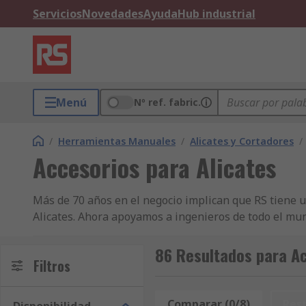
Servicios
Novedades
Ayuda
Hub industrial
Menú
Nº ref. fabric.
/
Herramientas Manuales
/
Alicates y Cortadores
/
Accesorios para Alicates
Más de 70 años en el negocio implican que RS tiene 
Alicates. Ahora apoyamos a ingenieros de todo el mun
en más de 160 países, que saben que pueden confiar en
Arandelas o Alicates para Bombas de Agua. Ya realice
86 Resultados para Ac
Filtros
nuestros clientes pueden beneficiarse de la entrega e
otros productos de Alicates en grandes cantidades (p
cualquier caso, nuestra distribución de producto est
Comparar (0/8)
Res