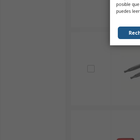
posible que
puedes lee
Rech