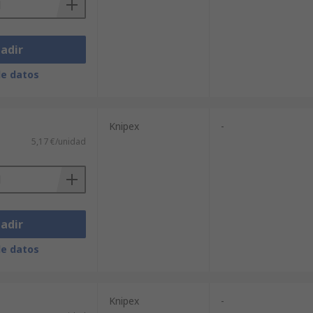
adir
de datos
Knipex
-
5,17 €/unidad
adir
de datos
Knipex
-