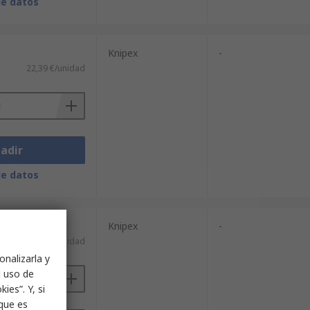
de datos
Knipex
-
22,39 €/unidad
adir
de datos
Knipex
-
8,18 €/unidad
onalizarla y
l uso de
ies”. Y, si
nque es