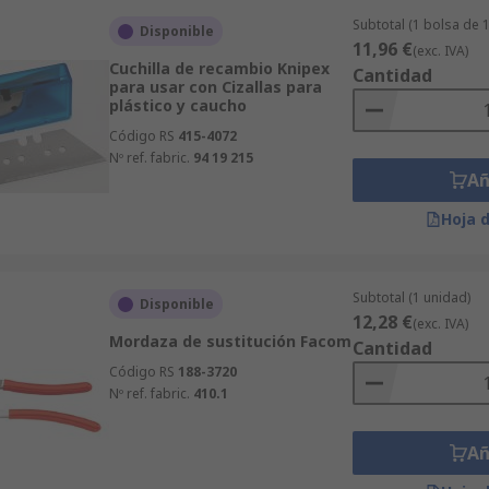
Subtotal (1 bolsa de 
Disponible
11,96 €
(exc. IVA)
Cuchilla de recambio Knipex
Cantidad
para usar con Cizallas para
plástico y caucho
Código RS
415-4072
Nº ref. fabric.
94 19 215
Añ
Hoja 
Subtotal (1 unidad)
Disponible
12,28 €
(exc. IVA)
Mordaza de sustitución Facom
Cantidad
Código RS
188-3720
Nº ref. fabric.
410.1
Añ