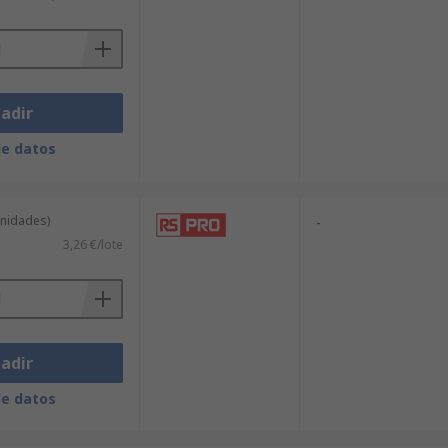
adir
de datos
unidades)
-
3,26 €/lote
adir
de datos