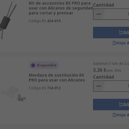
Kit de accesorios RS PRO para
Cantidad
usar con Alicates de seguridad
para cortar y prensar
Código RS
434-619
Añ
Hoja 
Subtotal (1 lote de 2 
Disponible
3,26 €
(exc. IVA)
Mordaza de sustitución RS
Cantidad
PRO para usar con Alicates
Código RS
734-012
Añ
Hoja 