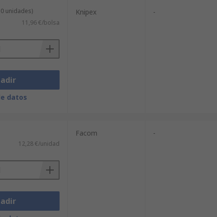
10 unidades)
Knipex
-
11,96 €/bolsa
adir
de datos
Facom
-
12,28 €/unidad
adir