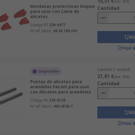
10,51 €
(exc. IVA)
Mordazas protectoras Knipex
Cantidad
para usar con Llave de
alicates
Código RS
238-6977
Nº ref. fabric.
86 09 180 V01
Añ
Hoja 
Subtotal (1 unidad)
Disponible
21,81 €
(exc. IVA)
Puntas de alicates para
Cantidad
arandelas Facom para usar
con Alicates para arandelas
Código RS
235-8128
Nº ref. fabric.
490.SE38-1
Añ
Hoja 