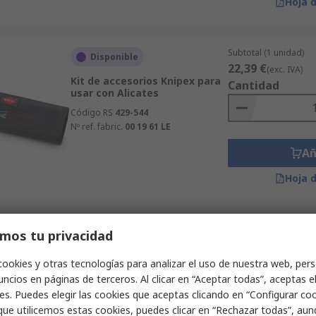
Hoja 
Subtotal (1 unidad)
Disponible
22,39 €
(exc. IVA)
Kit de accesorios Knipex para
Cantidad
usar con Alicates
Código RS
429-544
Nº ref. fabric.
00 19 61 LE
Añ
Hoja 
Subtotal (1 unidad)
mos tu privacidad
Disponible
8,18 €
(exc. IVA)
Puntas de alicates para
Cantidad
cookies y otras tecnologías para analizar el uso de nuestra web, pers
arandelas Knipex para usar
ncios en páginas de terceros. Al clicar en “Aceptar todas”, aceptas e
con Para todas las
herramientas con
es. Puedes elegir las cookies que aceptas clicando en “Configurar cook
KNIPEXtend, para dispositivos
que utilicemos estas cookies, puedes clicar en “Rechazar todas”, au