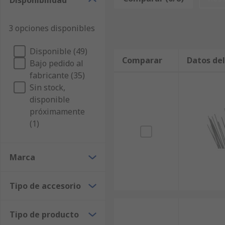
Disponibilidad
tranquilidad de saber que nuestro compromiso con la
de Mantenimiento, Mecánica y Herramientas junto a la
3 opciones disponibles
líneas de productos de Mantenimiento, Mecánica y H
que buscar en la web o realizar una consulta con nue
Disponible (49)
Cooper Tools, RS o cualquier otro fabricante de Acceso
Comparar
Datos de
Bajo pedido al
disponibilidad, en orden alfabético. Navegue por la 
fabricante (35)
documentos que proporcionan información técnica de c
Sin stock,
seguridad.
disponible
próximamente
(1)
Marca
Tipo de accesorio
Tipo de producto