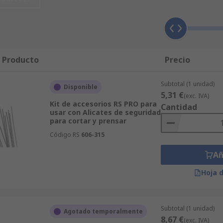
 excelencia es absoluto. RS también tiene una selección má
 variedad de productos de Accesorios para Alicates eléctrico
erramientas completas, incluidos los componentes de Herra
stro departamento técnico. Nuestro sitio web es rápido y fác
rios para Alicates, y sus resultados se organizarán por la m
l Producto
Precio
página web para localizar las páginas de soporte. La Zona T
ada producto de Accesorios para Alicates y sus usos, así c
Subtotal (1 unidad)
Disponible
5,31 €
(exc. IVA)
Kit de accesorios RS PRO para
Cantidad
usar con Alicates de seguridad
para cortar y prensar
Código RS
606-315
Añ
Hoja 
Subtotal (1 unidad)
Agotado temporalmente
8,67 €
(exc. IVA)