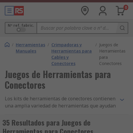
0
Nº ref. fabric.
/
Herramientas
/
Crimpadoras y
/
Juegos de
Manuales
Herramientas para
Herramientas
Cables y
para
Conectores
Conectores
Juegos de Herramientas para
Conectores
Los kits de herramientas de conectores contienen
una amplia variedad de herramientas que ayudan
a configurar diferentes tipos de conectores
eléctricos.
35 Resultados para Juegos de
Herramientas para Conectores