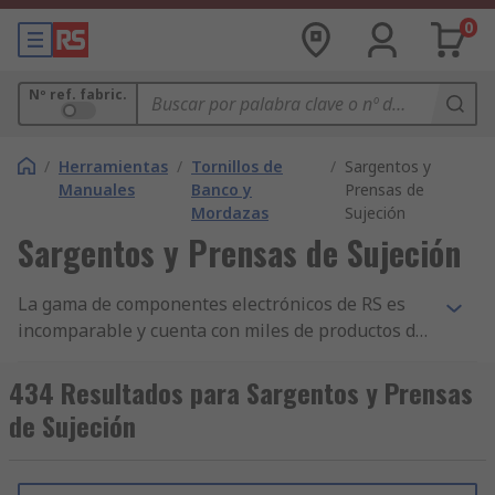
0
Nº ref. fabric.
/
Herramientas
/
Tornillos de
/
Sargentos y
Manuales
Banco y
Prensas de
Mordazas
Sujeción
Sargentos y Prensas de Sujeción
La gama de componentes electrónicos de RS es
incomparable y cuenta con miles de productos de
Herramientas, incluidos componentes de
Herramientas Eléctricas de Aire Comprimido ,
434 Resultados para Sargentos y Prensas
Herramientas para Soldadura y Soldadura Fuerte
de Sujeción
y Mordazas. Tenemos los mejores productos de
Mordazas y disponibilidad de stock y ofrecemos
otros miles de componentes de Tornillos de