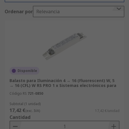
realizan pedidos desde 600 €, disponemos de un
Ordenar por
Relevancia
servicio de ofertas que puede adaptarse al
presupuesto de nuestros clientes. Estamos
seguros de que nuestra lista de productos
satisface las más altas expectativas. Sin embargo,
queremos que usted también esté convencido:
compruebe la información técnica de cada
producto Balastros para Iluminación antes de
comprar.
Disponible
Balasto para Iluminación 4 → 16 (Fluorescent) W, 5
→ 16 (CFL) W RS PRO 1 x Sistemas electrónicos para
Código RS
721-0850
Subtotal (1 unidad)
17,42 €
(exc. IVA)
17,42 €/unidad
Cantidad