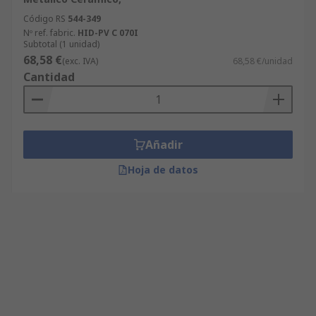
Código RS
544-349
Nº ref. fabric.
HID-PV C 070I
Subtotal (1 unidad)
68,58 €
(exc. IVA)
68,58 €/unidad
Cantidad
Añadir
Hoja de datos