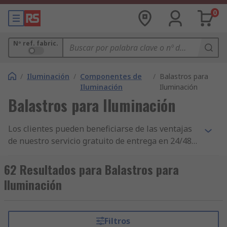
0
Nº ref. fabric.
/
Iluminación
/
Componentes de
/
Balastros para
Iluminación
Iluminación
Balastros para Iluminación
Los clientes pueden beneficiarse de las ventajas
de nuestro servicio gratuito de entrega en 24/48
h con sus pedidos de productos de Balastros para
Iluminación. Si usted compra en grandes
62 Resultados para Balastros para
cantidades para su empresa, o necesita piezas
Iluminación
individuales en caso de emergencia, nos
aseguraremos de que su compra de Balastros
para Iluminación se le entregue en 24/48 h. Para
Filtros
aquellos que compran grandes cantidades o