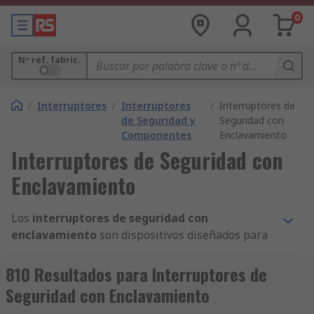
0
Nº ref. fabric.
/
Interruptores
/
Interruptores
/
Interruptores de
de Seguridad y
Seguridad con
Componentes
Enclavamiento
Interruptores de Seguridad con
Enclavamiento
Los
interruptores de seguridad con
enclavamiento
son dispositivos diseñados para
garantizar que una máquina o sistema no pueda
operar si una puerta de protección, cubierta o
810 Resultados para Interruptores de
acceso no está correctamente cerrado o
Seguridad con Enclavamiento
bloqueado.