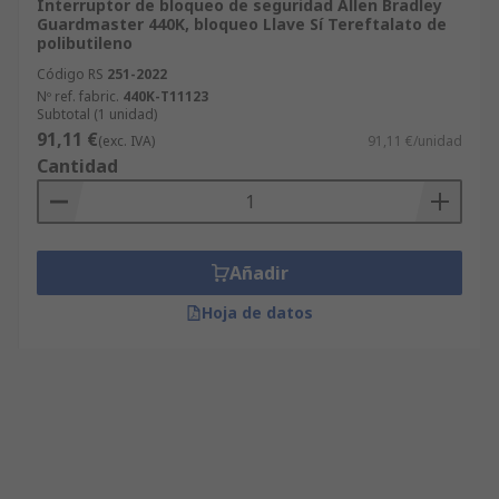
Interruptor de bloqueo de seguridad Allen Bradley
Guardmaster 440K, bloqueo Llave Sí Tereftalato de
polibutileno
Código RS
251-2022
Nº ref. fabric.
440K-T11123
Subtotal (1 unidad)
91,11 €
(exc. IVA)
91,11 €/unidad
Cantidad
Añadir
Hoja de datos