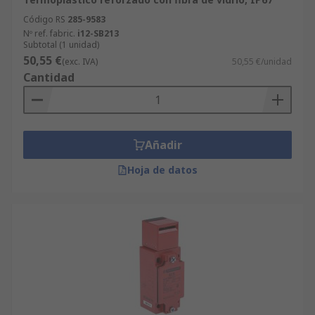
Código RS
285-9583
Nº ref. fabric.
i12-SB213
Subtotal (1 unidad)
50,55 €
(exc. IVA)
50,55 €/unidad
Cantidad
Añadir
Hoja de datos