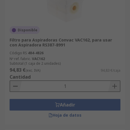
Disponible
Filtro para Aspiradoras Convac VAC162, para usar
con Aspiradora RS387-8991
Código RS
484-4826
Nº ref. fabric.
VAC162
Subtotal (1 caja de 2 unidades)
94,83 €
(exc. IVA)
94,83 €/caja
Cantidad
Añadir
Hoja de datos