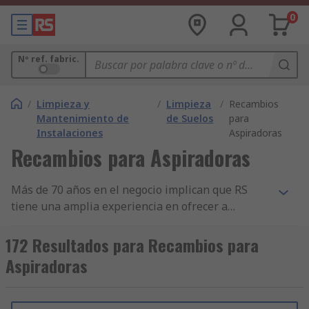
0
Nº ref. fabric.
/
Limpieza y
/
Limpieza
/
Recambios
Mantenimiento de
de Suelos
para
Instalaciones
Aspiradoras
Recambios para Aspiradoras
Más de 70 años en el negocio implican que RS
tiene una amplia experiencia en ofrecer a
empresas componentes imprescindibles de
Filtros para Aspiradoras. Ahora apoyamos a
172 Resultados para Recambios para
ingenieros de todo el mundo, distribuyendo
Aspiradoras
componentes de Filtros para Aspiradoras y otros
productos de Aspiradores, Limpiadores de
Alfombras y Accesorios a clientes en más de 160