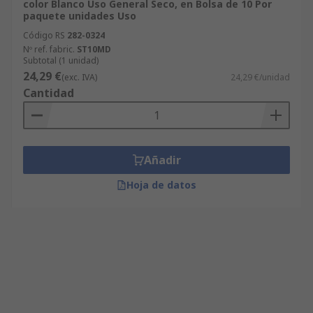
color Blanco Uso General Seco, en Bolsa de 10 Por
paquete unidades Uso
Código RS
282-0324
Nº ref. fabric.
ST10MD
Subtotal (1 unidad)
24,29 €
(exc. IVA)
24,29 €/unidad
Cantidad
Añadir
Hoja de datos