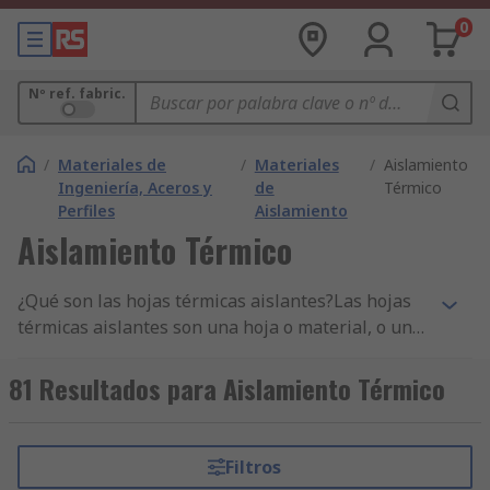
0
Nº ref. fabric.
/
Materiales de
/
Materiales
/
Aislamiento
Ingeniería, Aceros y
de
Térmico
Perfiles
Aislamiento
Aislamiento Térmico
¿Qué son las hojas térmicas aislantes?Las hojas
térmicas aislantes son una hoja o material, o una
mezcla de materiales, que reduce la transferencia
de calor. El calor se transfiere de las superficies
81 Resultados para Aislamiento Térmico
más cálidas a una superficie más fría, lo que hace
que las temperaturas de ambas superficies sean
iguales. El aislamiento térmico reduce la
Filtros
transferencia de calor entre superficies. La