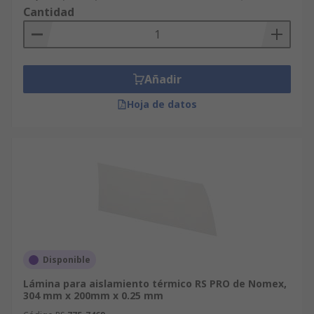
térmicas• Hornos de recocido• Hornos• Estufas•
Cantidad
Calderas• Aeronáutica• Automoción y
electrodomésticos• Sistemas contra incendios•
Sellos contra incendios• Aislamiento
Añadir
Hoja de datos
Disponible
Lámina para aislamiento térmico RS PRO de Nomex,
304 mm x 200mm x 0.25 mm