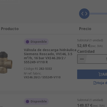
ón Hidráulicas - Montaje CETOP. Nos esforzamos para garan
je CETOP cumplen los más altos estándares de calidad y seg
ólo ofrecemos un resumen técnico de todas los productos de
facilitan información y asesoría. Recuerde también que, si 
fertas. ¿No consigue decidirse entre productos de marcas di
l Producto
Precio
 Descarga de Presión Hidráulicas - Montaje CETOP por marca, 
roductos, que abarcarán desde la tecnología punta y product
Subtotal (1 unidad)
Disponible
52,69 €
(exc. IVA)
Válvula de descarga hidráulica
Cantidad
Siemens Roscado, VVI46, 3.5
m³/h, 16 bar VXI46.20/2 /
S55249-V110 R
Código RS
282-5332
Nº ref. fabric.
Añ
VXI46.20/2 / S55249-V110
Hoja 
Subtotal (1 unidad)
Disponible
149,07 €
(exc. IVA)