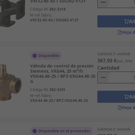
VXF32.65-63 / S55202-V121
Código RS
282-5318
Nº ref. fabric.
VXF32.65-63 / S55202-V121
Añ
Hoja 
Subtotal (1 unidad)
Disponible
367,93 €
(exc. IVA)
Válvula de control de presión
Cantidad
Siemens, VXG44, 25 m³/h
VXG44.40-25 / BPZ:VXG44.40-25
G
Código RS
282-5331
Nº ref. fabric.
Añ
VXG44.40-25 / BPZ:VXG44.40-25
Hoja 
Subtotal (1 unidad)
Disponible en el proveedor