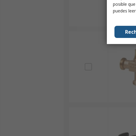
posible que
puedes lee
Rech