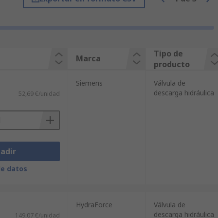
tizar que nuestros productos de
uridad, así que usted puede tener plena
 Colectores y Válvulas para Hidráulica,
compra grandes cantidades y realiza
stintas? Puede utilizar nuestro sitio
Tipo de
Marca
producto
fabricante, disponibilidad u otras
os de alta gama hasta los productos
Siemens
Válvula de
descarga hidráulica
52,69 €/unidad
adir
de datos
HydraForce
Válvula de
descarga hidráulica
149,07 €/unidad