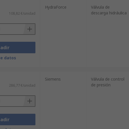
HydraForce
Válvula de
descarga hidráulica
108,82 €/unidad
adir
de datos
Siemens
Válvula de control
de presión
286,77 €/unidad
adir