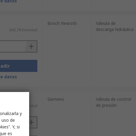
de datos
Bosch Rexroth
Válvula de
descarga hidráulica
843,79 €/unidad
adir
de datos
Siemens
Válvula de control
de presión
)
1.139,49 €/unidad
onalizarla y
l uso de
ies”. Y, si
nque es