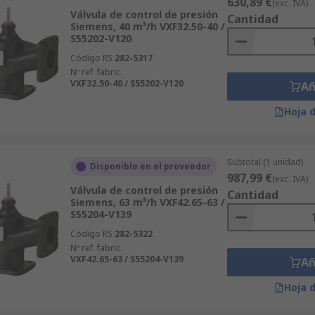
630,89 €
(exc. IVA)
Válvula de control de presión
Cantidad
Siemens, 40 m³/h VXF32.50-40 /
S55202-V120
Código RS
282-5317
Nº ref. fabric.
VXF32.50-40 / S55202-V120
Añ
Hoja 
Subtotal (1 unidad)
Disponible en el proveedor
987,99 €
(exc. IVA)
Válvula de control de presión
Cantidad
Siemens, 63 m³/h VXF42.65-63 /
S55204-V139
Código RS
282-5322
Nº ref. fabric.
VXF42.65-63 / S55204-V139
Añ
Hoja 