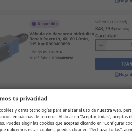
Hoja 
Subtotal (1 unidad)
Disponible
843,79 €
(exc. IVA)
Válvula de descarga hidráulica
Cantidad
Bosch Rexroth, 4X, 60 L/min,
315 bar R900409898
Código RS
728-916
Nº ref. fabric.
R900409898
Añ
Hoja 
Subtotal (1 unidad)
mos tu privacidad
Disponible en el proveedor
1.139,49 €
(exc. IVA
Válvula de control de presión
Cantidad
cookies y otras tecnologías para analizar el uso de nuestra web, pers
Siemens, VXF32, 100 m³/h
ncios en páginas de terceros. Al clicar en “Aceptar todas”, aceptas e
VXF32.80-100 / S55202-V122
es. Puedes elegir las cookies que aceptas clicando en “Configurar cook
Código RS
282-5319
que utilicemos estas cookies, puedes clicar en “Rechazar todas”, au
Nº ref. fabric.