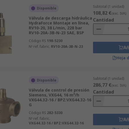
Subtotal (1 unidad)
Disponible
108,82 €
(exc. IVA)
Válvula de descarga hidráulica
Cantidad
HydraForce Montaje en línea,
RV10-20, 38 L/min, 228 bar
RV10-20A-3B-N-23 SAE, BSP
Código RS
198-5230
Nº ref. fabric.
RV10-20A-3B-N-23
Añ
Hoja 
Subtotal (1 unidad)
Disponible
286,77 €
(exc. IVA)
Válvula de control de presión
Cantidad
Siemens, VXG44, 16 m³/h
VXG44.32-16 / BPZ:VXG44.32-16
G
Código RS
282-5330
Nº ref. fabric.
Añ
VXG44.32-16 / BPZ:VXG44.32-16