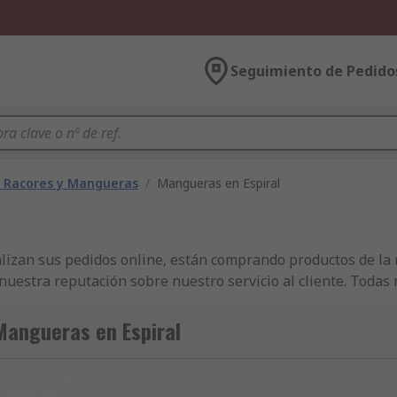
Seguimiento de Pedido
 Racores y Mangueras
/
Mangueras en Espiral
lizan sus pedidos online, están comprando productos de la 
uestra reputación sobre nuestro servicio al cliente. Toda
de Mangueras de Aire Comprimido y Tubos para Neumática y
n el mercado. Con un servicio de entrega altamente eficient
Mangueras en Espiral
arte de Tubos en Espiral con Conectores, usted puede solici
 gama de productos de Mantenimiento, Mecánica y Herramie
dráulica y Transmisión de Potencia, todos disponibles para 
tablecer