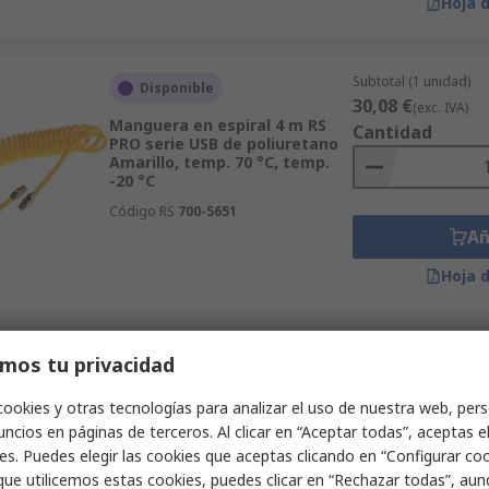
Hoja 
Subtotal (1 unidad)
Disponible
30,08 €
(exc. IVA)
Manguera en espiral 4 m RS
Cantidad
PRO serie USB de poliuretano
Amarillo, temp. 70 °C, temp.
-20 °C
Código RS
700-5651
Añ
Hoja 
Subtotal (1 unidad)
mos tu privacidad
Disponible
83,48 €
(exc. IVA)
Manguera en espiral 6 m RS
Cantidad
cookies y otras tecnologías para analizar el uso de nuestra web, pers
PRO serie CPC de poliuretano
ncios en páginas de terceros. Al clicar en “Aceptar todas”, aceptas e
Rojo, temp. 65 °C, temp. -20 °C
es. Puedes elegir las cookies que aceptas clicando en “Configurar cook
Código RS
917-2485
que utilicemos estas cookies, puedes clicar en “Rechazar todas”, au