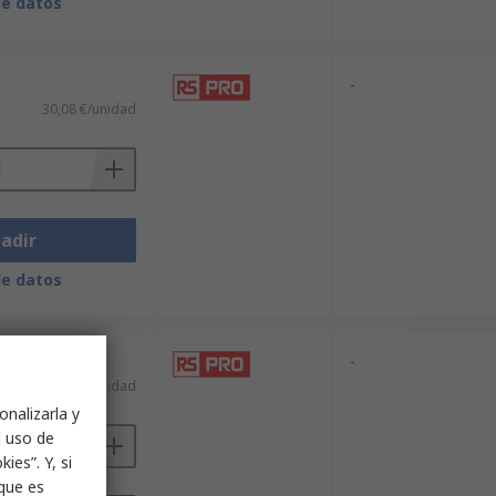
de datos
-
30,08 €/unidad
adir
de datos
-
83,48 €/unidad
onalizarla y
l uso de
ies”. Y, si
nque es