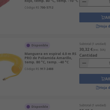
Rojo, temp. 80 °C, temp. -10 °C
Código RS
700-5712
Añ
Hoja 
Subtotal (1 unidad)
Disponible
30,32 €
(exc. IVA)
Manguera en espiral 4.0 m RS
Cantidad
PRO de Poliamida Amarillo,
temp. 80 °C, temp. -40 °C
Código RS
917-2488
Añ
Hoja 
Subtotal (1 unidad)
Disponible