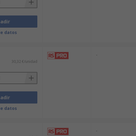
adir
de datos
-
30,32 €/unidad
adir
de datos
-