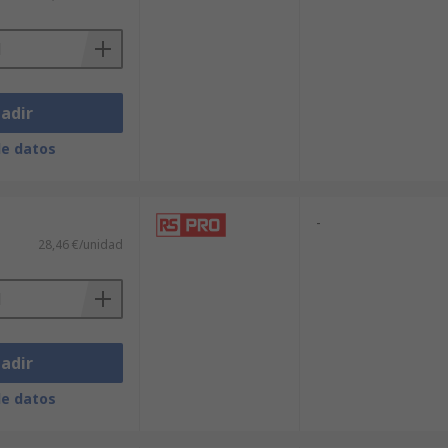
adir
de datos
-
28,46 €/unidad
adir
de datos