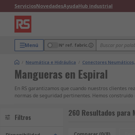
Servicios
Novedades
Ayuda
Hub industrial
Menú
Nº ref. fabric.
/
Neumática e Hidráulica
/
Conectores Neumáticos,
Mangueras en Espiral
En RS garantizamos que cuando nuestros clientes rea
normas de seguridad pertinentes. Hemos construido n
Tubos en Espiral con Conectores y otros productos 
de Potencia tienen la mayor disponibilidad de stock e
260 Resultados para 
Filtros
Espiral con Conectores justo cuando los necesite. Ap
Mantenimiento, Mecánica y Herramientas. La amplia
Hidráulica y Transmisión de Potencia y Neumática, Hi
Comparar (0/8)
Res