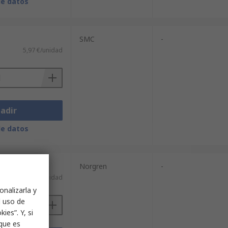
de datos
SMC
-
5,97 €/unidad
adir
de datos
Norgren
-
26,77 €/unidad
onalizarla y
l uso de
ies”. Y, si
nque es