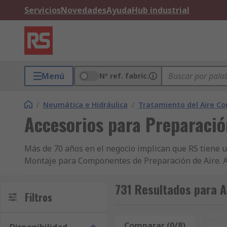
Servicios
Novedades
Ayuda
Hub industrial
Menú
Nº ref. fabric.
/
Neumática e Hidráulica
/
Tratamiento del Aire C
Accesorios para Preparaci
Más de 70 años en el negocio implican que RS tiene
Montaje para Componentes de Preparación de Aire. 
Montaje para Componentes de Preparación de Aire y 
países, que saben que pueden confiar en la calidad d
731 Resultados para A
Filtros
Neumáticas o Filtros Neumáticos. RS Componentes cum
un producto de Equipamiento de Montaje para Compon
que sea de alta calidad y le proporcionaremos todas l
Comparar (0/8)
Res