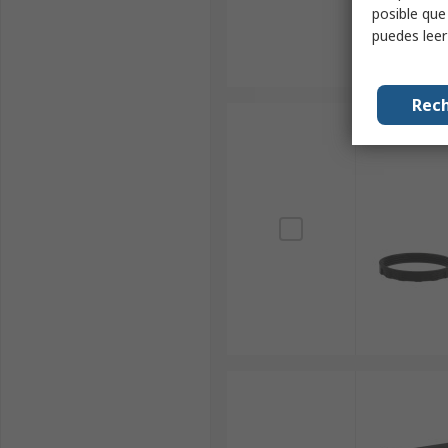
posible que
puedes lee
Rech