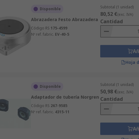
Subtotal (1 unidad)
Disponible
80,52 €
(exc. IVA)
Abrazadera Festo Abrazadera
Cantidad
Código RS
175-4599
Nº ref. fabric.
EV-40-5
Añ
Hoja 
Subtotal (1 unidad)
Disponible
50,98 €
(exc. IVA)
Adaptador de tubería Norgren
Cantidad
Código RS
267-9585
Nº ref. fabric.
4315-11
Añ