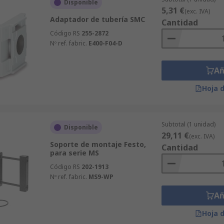
Disponible
5,31 €
(exc. IVA)
Adaptador de tubería SMC
Cantidad
Código RS
255-2872
Nº ref. fabric.
E400-F04-D
Añ
Hoja 
Subtotal (1 unidad)
Disponible
29,11 €
(exc. IVA)
Soporte de montaje Festo,
Cantidad
para serie MS
Código RS
202-1913
Nº ref. fabric.
MS9-WP
Añ
Hoja 