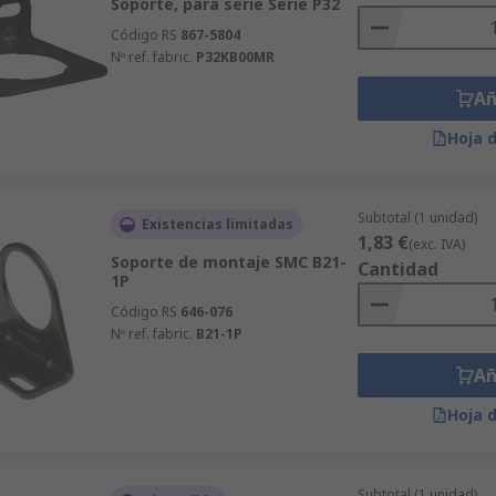
Soporte, para serie Serie P32
Código RS
867-5804
Nº ref. fabric.
P32KB00MR
Añ
Hoja 
Subtotal (1 unidad)
Existencias limitadas
1,83 €
(exc. IVA)
Soporte de montaje SMC B21-
Cantidad
1P
Código RS
646-076
Nº ref. fabric.
B21-1P
Añ
Hoja 
Subtotal (1 unidad)