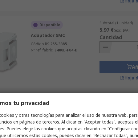
Hoja 
Subtotal (1 unidad)
Disponible
5,97 €
(exc. IVA)
Adaptador SMC
Cantidad
Código RS
255-3385
Nº ref. fabric.
E400L-F04-D
Añ
Hoja 
Subtotal (1 unidad)
mos tu privacidad
Disponible
26,77 €
(exc. IVA)
Tuerca de montaje en panel
Cantidad
cookies y otras tecnologías para analizar el uso de nuestra web, pers
Norgren
ncios en páginas de terceros. Al clicar en “Aceptar todas”, aceptas e
Código RS
196-9809
es. Puedes elegir las cookies que aceptas clicando en “Configurar cook
Nº ref. fabric.
4348-89
que utilicemos estas cookies, puedes clicar en “Rechazar todas”, au