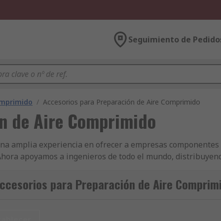
Seguimiento de Pedido
omprimido
/
Accesorios para Preparación de Aire Comprimido
ón de Aire Comprimido
 una amplia experiencia en ofrecer a empresas componentes
Ahora apoyamos a ingenieros de todo el mundo, distribuye
otros productos de Equipos para Tratamiento de Aire para 
e nuestros productos y excelente servicio al cliente ya sea 
ccesorios para Preparación de Aire Comprim
ple con los estándares más altos para empresas B2B, lo qu
entes de Preparación de Aire de Asco Joucomatic o tal ve
as especificaciones técnicas y soporte técnico gratuito que n
tablecer