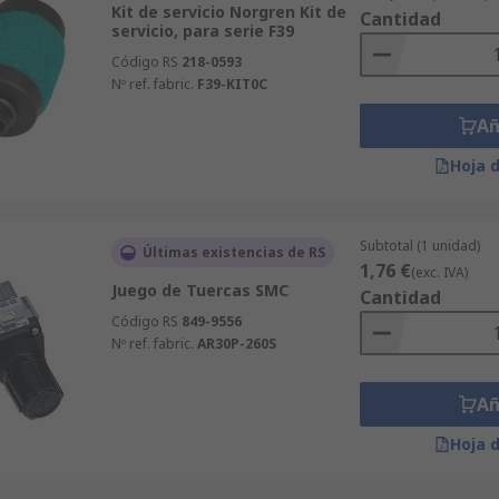
Kit de servicio Norgren Kit de
Cantidad
servicio, para serie F39
Código RS
218-0593
Nº ref. fabric.
F39-KIT0C
Añ
Hoja 
Subtotal (1 unidad)
Últimas existencias de RS
1,76 €
(exc. IVA)
Juego de Tuercas SMC
Cantidad
Código RS
849-9556
Nº ref. fabric.
AR30P-260S
Añ
Hoja 