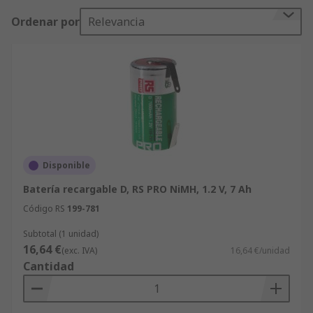
ideales para grandes linternas, megáfonos,
Ordenar por
Relevancia
productos que utilizan motores eléctricos, etc.Las
baterías D recargables son una opción mejor que
las baterías D estándar, puesto que suelen tener
mayor capacidad y se pueden usar varias veces
después de recargarse correctamente. El tamaño
físico de la batería D es:• Diámetro: 33,2 mm (1,3
pulg.)• Longitud: 61,5 mm (2,42 pulg.)
Disponible
Batería recargable D, RS PRO NiMH, 1.2 V, 7 Ah
Código RS
199-781
Subtotal (1 unidad)
16,64 €
(exc. IVA)
16,64 €/unidad
Cantidad