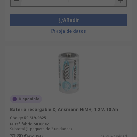
Añadir
Hoja de datos
Disponible
Batería recargable D, Ansmann NiMH, 1.2 V, 10 Ah
Código RS
619-9825
Nº ref. fabric.
5030642
Subtotal (1 paquete de 2 unidades)
32,80 €
(exc. IVA)
16,40 €/unidad