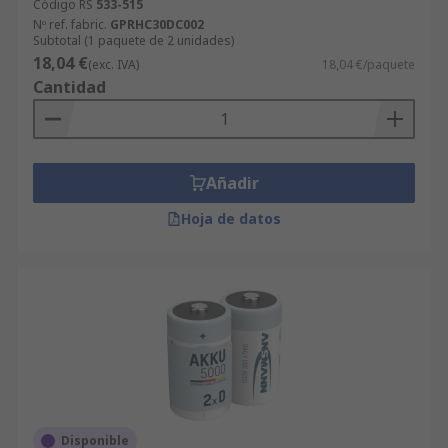
Código RS
533-515
Nº ref. fabric.
GPRHC30DC002
Subtotal (1 paquete de 2 unidades)
18,04 €
(exc. IVA)
18,04 €/paquete
Cantidad
Añadir
Hoja de datos
Disponible