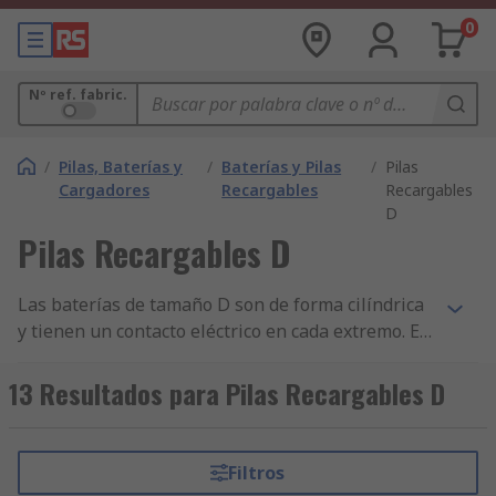
0
Nº ref. fabric.
/
Pilas, Baterías y
/
Baterías y Pilas
/
Pilas
Cargadores
Recargables
Recargables
D
Pilas Recargables D
Las baterías de tamaño D son de forma cilíndrica
y tienen un contacto eléctrico en cada extremo. El
contacto positivo puede reconocerse por una tapa
de metal mientras que el negativo es plano. Las
13 Resultados para Pilas Recargables D
baterías de tamaño D se utilizan habitualmente
en aplicaciones que requieren un tiempo de
funcionamiento prolongado o alta corriente de
Filtros
drenaje. Debido a su tamaño, estas baterías son