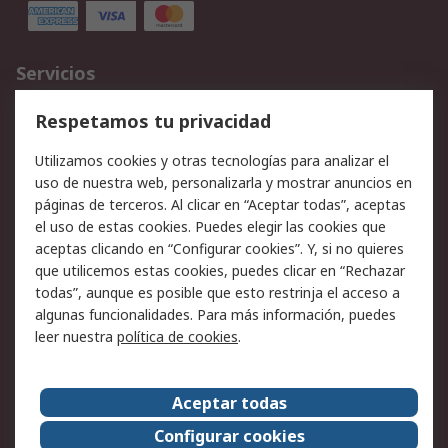
Servicios
Cómo realizar pedidos
Devoluciones
Respetamos tu privacidad
Facturación y pago
Formas de entrega
Utilizamos cookies y otras tecnologías para analizar el
Ofertas
Soporte técnico
uso de nuestra web, personalizarla y mostrar anuncios en
páginas de terceros. Al clicar en “Aceptar todas”, aceptas
Legal
el uso de estas cookies. Puedes elegir las cookies que
aceptas clicando en “Configurar cookies”. Y, si no quieres
Aviso legal
Política de privacidad -
que utilicemos estas cookies, puedes clicar en “Rechazar
Actualizada
todas”, aunque es posible que esto restrinja el acceso a
Política sobre cookies
Seguridad de emails
algunas funcionalidades. Para más información, puedes
Certificaciones de
Condiciones de venta
leer nuestra
política de cookies
.
empresa
Aceptar todas
Acerca de RS
Configurar cookies
Acerca de RS
RS Group