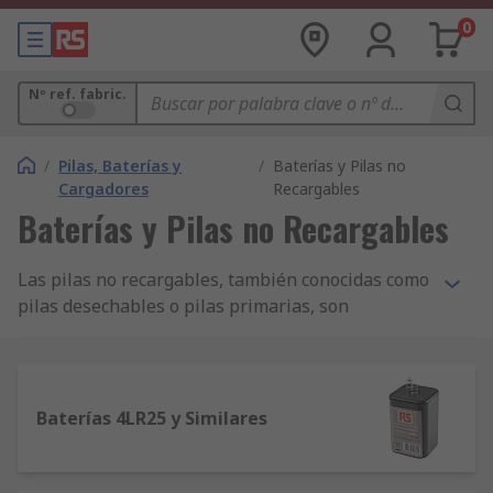
0
Nº ref. fabric.
/
Pilas, Baterías y
/
Baterías y Pilas no
Cargadores
Recargables
Baterías y Pilas no Recargables
Las pilas no recargables, también conocidas como
pilas desechables o pilas primarias, son
dispositivos electroquímicos que generan energía
eléctrica a través de una reacción química y están
diseñadas para un solo uso. Estas pilas contienen
dos electrodos, el ánodo (+) y el cátodo (-), y un
Baterías 4LR25 y Similares
electrolito que permite que los electrones pasen
de uno electrodo al otro cuando se conectan a una
carga, proporcionando energía de manera