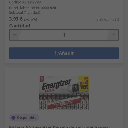
Código RS
325-783
Nº ref. fabric.
1515-0000-520
Subtotal (1 unidad)
3,93 €
(exc. IVA)
3,93 €/unidad
Cantidad
Añadir
Disponible
Batería AA Energizer Dióxido de zinc-manganeso,