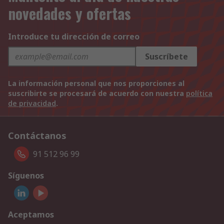
novedades y ofertas
Introduce tu dirección de correo
Suscríbete
La información personal que nos proporciones al
suscribirte se procesará de acuerdo con nuestra
política
de privacidad
.
Contáctanos
91 512 96 99
Síguenos
Aceptamos