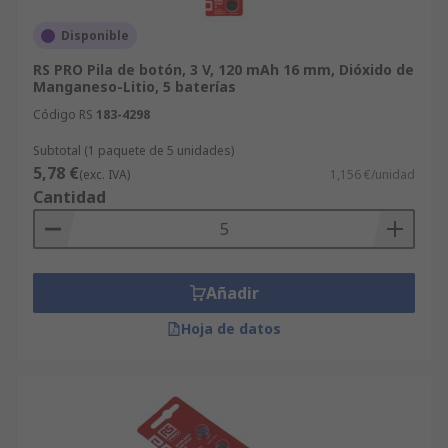
Explora la gama de pilas de botón en RS y
Disponible
compra la que mejor se adapte a tu
RS PRO Pila de botón, 3 V, 120 mAh 16 mm, Dióxido de
dispositivo. ¡Te esperamos con grandes
Manganeso-Litio, 5 baterías
productos a un precio inigualable!
Código RS
183-4298
Subtotal (1 paquete de 5 unidades)
5,78 €
(exc. IVA)
1,156 €/unidad
Cantidad
Añadir
Hoja de datos