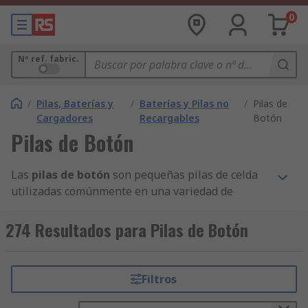
0
Nº ref. fabric.
/
Pilas, Baterías y
/
Baterías y Pilas no
/
Pilas de
Cargadores
Recargables
Botón
Pilas de Botón
Las
pilas de botón
son pequeñas pilas de celda
utilizadas comúnmente en una variedad de
dispositivos electrónicos pequeños. Su tamaño
compacto y su densidad energética las hacen
274 Resultados para Pilas de Botón
especialmente útiles en aparatos donde el
espacio es limitado, como relojes, mandos a
distancia, sensores o dispositivos portátiles.
Filtros
Puedes consultar el amplio catálogo de
pilas,
baterías y cargadores
para completar tu compra.