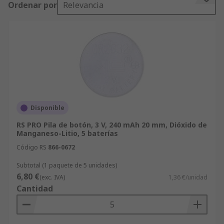
Ordenar por
Relevancia
Aquí tienes algunos aspectos importantes que
debes conocer sobre las
pilas de botón
:
Interpretar el código alfanumérico de las
pilas de botón:
La primera letra define la composición química:
Disponible
L: alcalina de dióxido de manganeso
RS PRO Pila de botón, 3 V, 240 mAh 20 mm, Dióxido de
Manganeso-Litio, 5 baterías
S: óxido de plata
Código RS
866-0672
P: zinc-aire
Subtotal (1 paquete de 5 unidades)
C: dióxido de manganeso-litio
6,80 €
(exc. IVA)
1,36 €/unidad
B: monofluoruro de carbonato-litio
Cantidad
G: óxido de cobre-litio
La segunda letra define la forma: