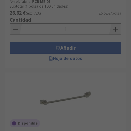
de Bloques de Montaje para PCB por marca,
Nº ref. fabric.
PCB MB 01
Subtotal (1 bolsa de 100 unidades)
fabricante, disponibilidad u otras características.
26,62 €
(exc. IVA)
26,62 €/bolsa
La selección mostrará una gama de productos,
Cantidad
que abarcarán desde la tecnología punta y
productos de alta gama hasta los productos
básicos pero funcionales de nuestra gama RS.
Añadir
Hoja de datos
Disponible