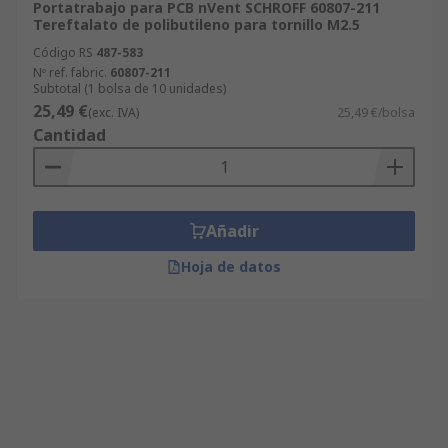
Portatrabajo para PCB nVent SCHROFF 60807-211
Tereftalato de polibutileno para tornillo M2.5
Código RS
487-583
Nº ref. fabric.
60807-211
Subtotal (1 bolsa de 10 unidades)
25,49 €
(exc. IVA)
25,49 €/bolsa
Cantidad
Añadir
Hoja de datos