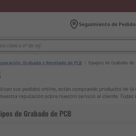
Seguimiento de Pedido
eparación, Grabado y Revelado de PCB
/
Equipos de Grabado de
B
lizan sus pedidos online, están comprando productos de la 
uestra reputación sobre nuestro servicio al cliente. Toda
 productos de Desarrollo y Grabado de PCB y Prototipos pa
ltamente eficiente, recibirá los productos de Piezas de Rec
uipos de Grabado de PCB
 más amplia de artículos en nuestra gama de Componentes El
s de Recambio para Máquinas de Grabado eléctricos e industr
limentación, Conectores completas, incluidos los componen
tablecer