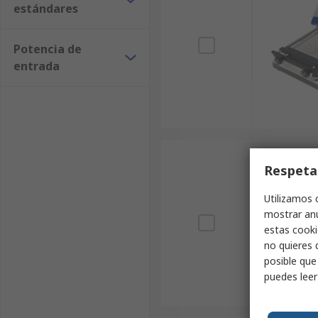
estándares
Potencia de
entrada
Respeta
Utilizamos 
mostrar anu
estas cooki
no quieres 
posible que
puedes lee