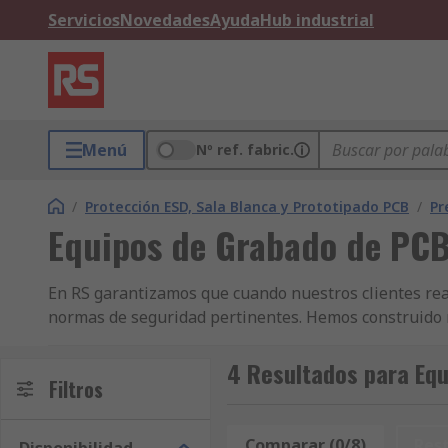
Servicios
Novedades
Ayuda
Hub industrial
Menú
Nº ref. fabric.
/
Protección ESD, Sala Blanca y Prototipado PCB
/
Pr
Equipos de Grabado de PC
En RS garantizamos que cuando nuestros clientes rea
normas de seguridad pertinentes. Hemos construido n
Piezas de Recambio para Máquinas de Grabado y otros
de stock en el mercado. Con un servicio de entrega a
4 Resultados para Eq
Filtros
cuando los necesite. RS también tiene una selección
Conectores junto a la variedad de productos de Pieza
productos de Componentes Electrónicos, Fuentes de A
Comparar (0/8)
Res