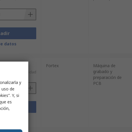
adir
de datos
Fortex
Máquina de
grabado y
)
1.335,39 €/unidad
preparación de
onalizarla y
PCB
l uso de
ies”. Y, si
nque es
adir
ación,
de datos