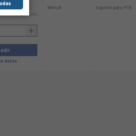
todas
Metcal
Soporte para PCB
)
1.567,52 €/conjunto
adir
de datos