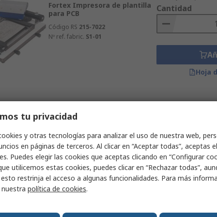
Fortex Impresora de plantilla
Cantidad
para PCB
Código RS
215-7022
Nº ref. fabric.
S1-01
Añ
Hoja 
Subtotal (1 unidad)
Agotado temporalmente
mos tu privacidad
1.335,39 €
(exc. IVA
Fortex Máquina de grabado y
Cantidad
preparación de PCB
cookies y otras tecnologías para analizar el uso de nuestra web, pers
ncios en páginas de terceros. Al clicar en “Aceptar todas”, aceptas e
Código RS
193-2025
es. Puedes elegir las cookies que aceptas clicando en “Configurar cook
Nº ref. fabric.
PA310
que utilicemos estas cookies, puedes clicar en “Rechazar todas”, au
Añ
 esto restrinja el acceso a algunas funcionalidades. Para más inform
r nuestra
política de cookies
.
Hoja 