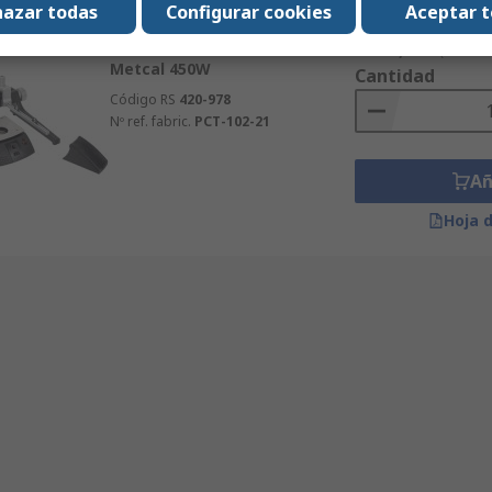
azar todas
Configurar cookies
Aceptar 
Subtotal (1 conjunto)
Disponible
1.567,52 €
(exc. IVA
Metcal 450W
Cantidad
Código RS
420-978
Nº ref. fabric.
PCT-102-21
Añ
Hoja 