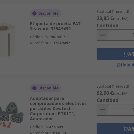
Subtotal (1 unidad)
Disponible
23,85 €
(exc. IVA)
Etiqueta de prueba PAT
Cantidad
Seaward, 339A9492
Código RS
196-8017
Nº ref. fabric.
339A9492
Añ
Hoja 
Subtotal (1 unidad)
Disponible
92,90 €
(exc. IVA)
Adaptador para
Cantidad
comprobadores eléctricos
portátiles Kewtech
Corporation, PTKIT1,
Adaptador
Código RS
477-809
Añ
Nº ref. fabric.
PTKIT1