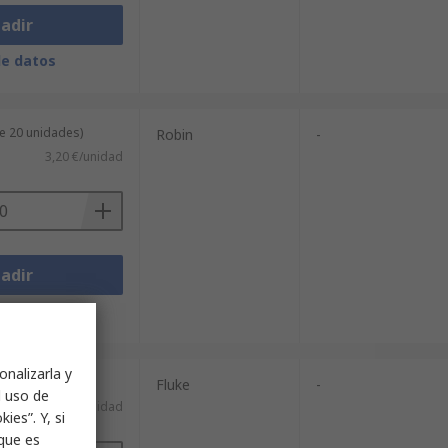
adir
de datos
e 20 unidades)
Robin
-
3,20 €/unidad
adir
de datos
onalizarla y
Fluke
-
l uso de
)
4.201,00 €/unidad
ies”. Y, si
nque es