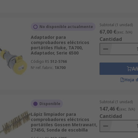
Subtotal (1 unidad)
No disponible actualmente
67,00 €
(exc. IVA)
Adaptador para
Cantidad
comprobadores eléctricos
portátiles Fluke, TA700,
Adaptador, Serie 6500
Código RS
512-5766
Nº ref. fabric.
TA700
Añ
Hoja 
Subtotal (1 unidad)
Disponible
147,46 €
(exc. IVA)
Lápiz limpiador para
Cantidad
comprobadores eléctricos
portátiles Gossen Metrawatt,
Z745G, Sonda de escobilla