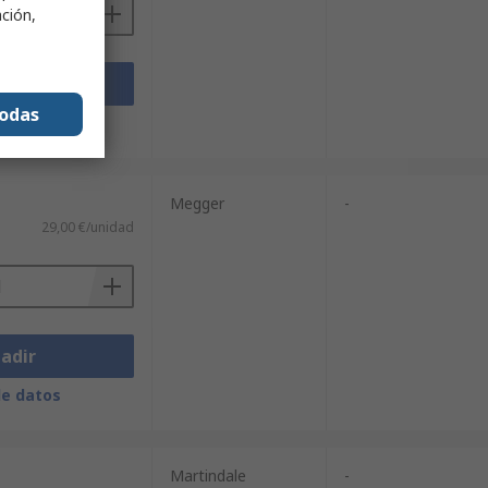
ación,
adir
todas
de datos
Megger
-
29,00 €/unidad
adir
de datos
Martindale
-