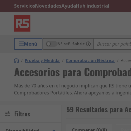
Servicios
Novedades
Ayuda
Hub industrial
Menú
Nº ref. fabric.
/
Prueba y Medida
/
Comprobación Eléctrica
/
Acces
Accesorios para Comprobado
Más de 70 años en el negocio implican que RS tiene 
Comprobadores Portátiles. Ahora apoyamos a ingenie
otros productos de Comprobadores Portátiles y Acceso
productos y excelente servicio al cliente ya sea Jue
59 Resultados para Ac
Filtros
IT, Prueba y Medida, Seguridad e Higiene, todos nue
respetados de la industria, o están fabricados direct
posible nos aseguraremos de que su producto de Acce
Comparar (0/8)
Res