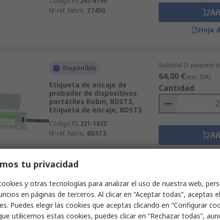
Código RS
263-6795
Nº ref. fabric.
Z745G
Añ
Hoja 
Subtotal (1 paquete d
Disponible
64,00 €
(exc. IVA)
Etiqueta de encaje de
Cantidad
probador de dispositivos
portátiles Robin, BDST3,
Etiqueta de encaje, BDST3
Código RS
221-1822
Nº ref. fabric.
BDST3
Añ
Hoja 
mos tu privacidad
cookies y otras tecnologías para analizar el uso de nuestra web, pers
Subtotal (1 unidad)
Disponible en el proveedor
ncios en páginas de terceros. Al clicar en “Aceptar todas”, aceptas e
4.201,00 €
(exc. IVA
es. Puedes elegir las cookies que aceptas clicando en “Configurar cook
Software de comprobación
Cantidad
que utilicemos estas cookies, puedes clicar en “Rechazar todas”, au
PAT Fluke, FLK-TRUTEST-ADV-