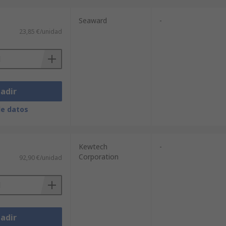
Seaward
-
23,85 €/unidad
adir
de datos
Kewtech
-
Corporation
92,90 €/unidad
adir