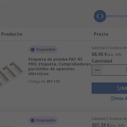
 pedido en grandes cantidades en artículos fabricados por
dores Portátiles, le resultará fácil localizar lo que usted
 extendida de unos 100.000 más. Cuando usted compre onlin
a cada paso. Aparte de Accesorios para Comprobadores Portá
eguridad e Higiene. La amplia gama de productos de IT, Pru
l Producto
Precio
disponibles para una entrega rápida y eficiente. Por último
técnico gratuito.
Subtotal (1 bobina de
Disponible
68,06 €
(exc. IVA)
Etiqueta de prueba PAT RS
Cantidad
PRO, Etiqueta, Comprobadores
portátiles de aparatos
eléctricos
Código RS
497-173
Añ
Hoja 
Subtotal (1 bobina de
Disponible
207,39 €
(exc. IVA)