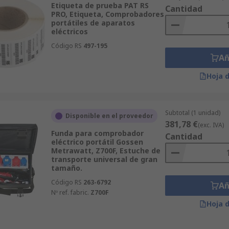
Etiqueta de prueba PAT RS
Cantidad
PRO, Etiqueta, Comprobadores
portátiles de aparatos
eléctricos
Código RS
497-195
Añ
Hoja 
Subtotal (1 unidad)
Disponible en el proveedor
381,78 €
(exc. IVA)
Funda para comprobador
Cantidad
eléctrico portátil Gossen
Metrawatt, Z700F, Estuche de
transporte universal de gran
tamaño.
Código RS
263-6792
Añ
Nº ref. fabric.
Z700F
Hoja 