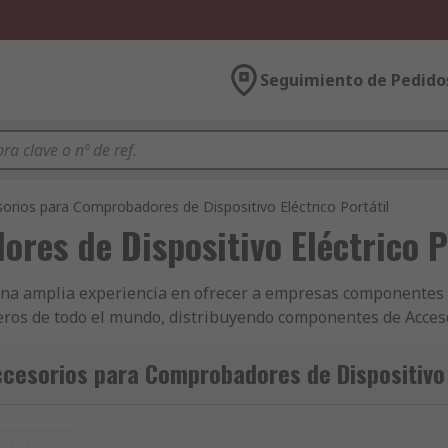
Seguimiento de Pedido
orios para Comprobadores de Dispositivo Eléctrico Portátil
res de Dispositivo Eléctrico P
una amplia experiencia en ofrecer a empresas componentes 
ros de todo el mundo, distribuyendo componentes de Acces
rios a clientes en más de 160 países, que saben que pueden
gos de Comprobadores Portátiles o Comprobadores Portátiles.
cesorios para Comprobadores de Dispositivo E
stros productos de Accesorios para Comprobadores Portátil
amente por RS. La satisfacción del cliente es lo más importa
sorios para Comprobadores Portátiles llegará en 24/48 h. ¿
tablecer