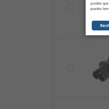
posible que
puedes lee
Rech