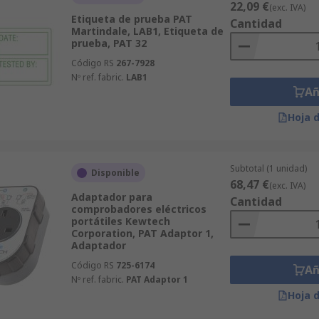
22,09 €
(exc. IVA)
Etiqueta de prueba PAT
Cantidad
Martindale, LAB1, Etiqueta de
prueba, PAT 32
Código RS
267-7928
Nº ref. fabric.
LAB1
Añ
Hoja 
Subtotal (1 unidad)
Disponible
68,47 €
(exc. IVA)
Adaptador para
Cantidad
comprobadores eléctricos
portátiles Kewtech
Corporation, PAT Adaptor 1,
Adaptador
Código RS
725-6174
Añ
Nº ref. fabric.
PAT Adaptor 1
Hoja 