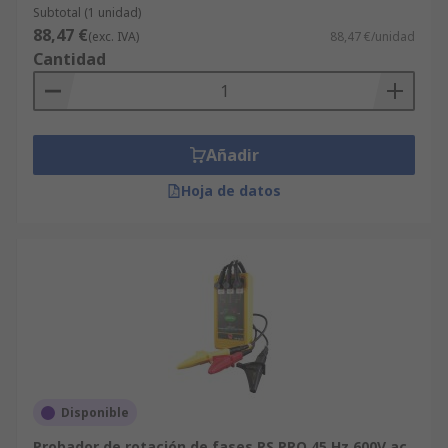
Subtotal (1 unidad)
88,47 €
(exc. IVA)
88,47 €/unidad
Cantidad
Añadir
Hoja de datos
Disponible
Probador de rotación de fases RS PRO 45 Hz 600V ac,