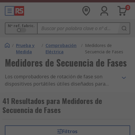
0
Nº ref. fabric.
/
Prueba y
/
Comprobación
/
Medidores de
Medida
Eléctrica
Secuencia de Fases
Medidores de Secuencia de Fases
Los comprobadores de rotación de fase son
dispositivos portátiles útiles diseñados para
comprobar la dirección de rotación de fase en
maquinaria motorizada con fuentes trifásicas.
41 Resultados para Medidores de
Estos comprobadores proporcionan una
Secuencia de Fases
indicación LED de giro a la derecha y a la
izquierda. Son ideales para verificar la secuencia
de fase en motores, bombas y unidades de aire
Filtros
acondicionado. También se pueden denominar