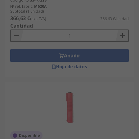
Código RS
334-7223
Nº ref. fabric.
M620A
Subtotal (1 unidad)
366,63 €
(exc. IVA)
366,63 €/unidad
Cantidad
Añadir
Hoja de datos
Disponible