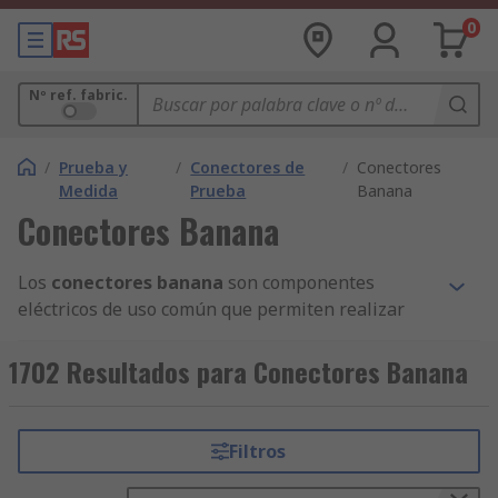
0
Nº ref. fabric.
/
Prueba y
/
Conectores de
/
Conectores
Medida
Prueba
Banana
Conectores Banana
Los
conectores banana
son componentes
eléctricos de uso común que permiten realizar
conexiones rápidas, seguras y fiables en equipos
de
prueba y medida
. Su diseño cilíndrico con
1702 Resultados para Conectores Banana
resorte asegura un contacto estable, lo que los
convierte en un estándar en laboratorios,
entornos educativos, talleres y aplicaciones
Filtros
industriales.