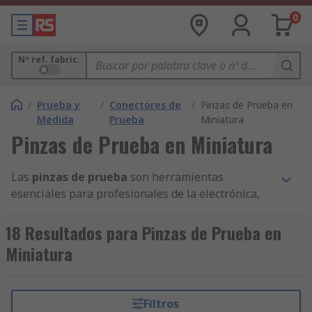
0
Nº ref. fabric.
/
Prueba y
/
Conectores de
/
Pinzas de Prueba en
Medida
Prueba
Miniatura
Pinzas de Prueba en Miniatura
Las
pinzas de prueba
son herramientas
esenciales para profesionales de la electrónica,
la reparación y el mantenimiento. Estas
mini
pinzas eléctricas
compactas permiten realizar
18 Resultados para Pinzas de Prueba en
mediciones precisas en componentes
Miniatura
electrónicos de tamaño reducido, facilitando el
acceso a puntos de prueba en espacios
confinados.
Filtros