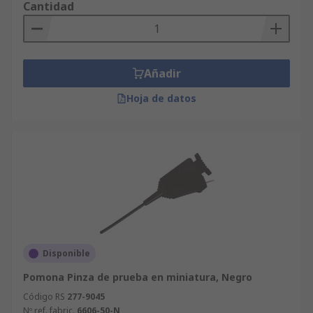
eléctricas en pocos clics.
Cantidad
Soporte técnico gratuito y personalizado
para asesorarte con criterio profesional.
Más de 70 años de experiencia
a nuestras
Añadir
espaldas.
Hoja de datos
Presencia en más de 160 países
que
cuentan con productos RS de primera
calidad.
Encuentra
pinzas de prueba
diseñadas para
satisfacer todas tus necesidades con entrega
rápida y garantía de calidad. Además, aprovecha
increíbles
ofertas, descuentos y promociones
exclusivos. ¡Todos nuestros equipos cuentan con
el sello de calidad de RS!
Disponible
Pomona Pinza de prueba en miniatura, Negro
Código RS
277-9045
Nº ref. fabric.
6606-50-N