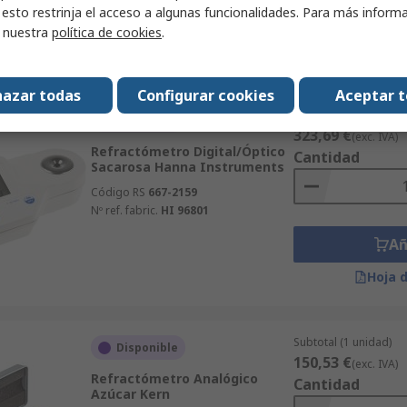
 esto restrinja el acceso a algunas funcionalidades. Para más inform
Añ
r nuestra
política de cookies
.
Hoja 
azar todas
Configurar cookies
Aceptar 
Subtotal (1 unidad)
Disponible
323,69 €
(exc. IVA)
Refractómetro Digital/Óptico
Cantidad
Sacarosa Hanna Instruments
Código RS
667-2159
Nº ref. fabric.
HI 96801
Añ
Hoja 
Subtotal (1 unidad)
Disponible
150,53 €
(exc. IVA)
Refractómetro Analógico
Cantidad
Azúcar Kern