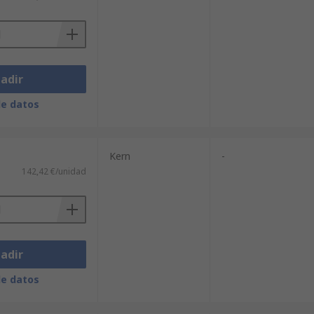
rte de la luz pasa a través de la
Una vez la posición de la línea de
 de refracción y muestra la lectura.
adir
de datos
Kern
-
142,42 €/unidad
adir
de datos