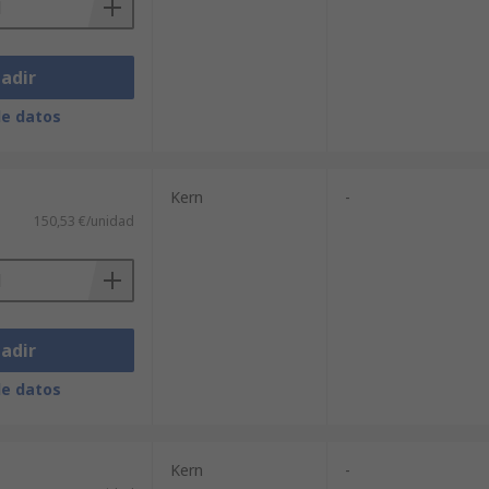
adir
de datos
Kern
-
150,53 €/unidad
adir
de datos
Kern
-