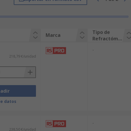
Tipo de
Marca
Refractóme
tro
-
218,79 €/unidad
iona según el principio del ángulo
adir
el interior del instrumento, que se
de datos
-
238,50 €/unidad
 emitida por un LED y alumbra la parte