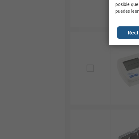
posible que
puedes lee
Rech