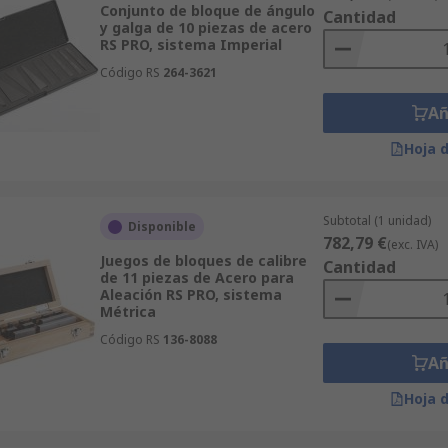
 tungsteno son más resistentes y duraderas que el acero. A 
Conjunto de bloque de ángulo
Cantidad
y galga de 10 piezas de acero
RS PRO, sistema Imperial
Código RS
264-3621
Añ
Hoja 
Subtotal (1 unidad)
Disponible
782,79 €
(exc. IVA)
Juegos de bloques de calibre
Cantidad
de 11 piezas de Acero para
Aleación RS PRO, sistema
Métrica
Código RS
136-8088
Añ
Hoja 