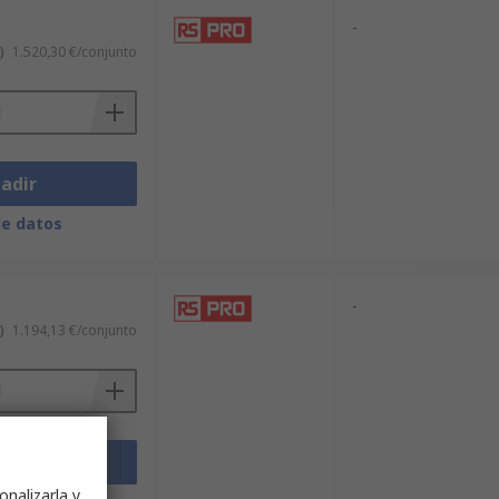
-
)
1.520,30 €/conjunto
adir
de datos
-
)
1.194,13 €/conjunto
adir
onalizarla y