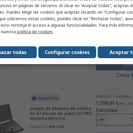
Hoja 
ncios en páginas de terceros. Al clicar en “Aceptar todas”, aceptas e
es. Puedes elegir las cookies que aceptas clicando en “Configurar cook
que utilicemos estas cookies, puedes clicar en “Rechazar todas”, au
Subtotal (1 conjunto)
Disponible
 esto restrinja el acceso a algunas funcionalidades. Para más inform
48,43 €
(exc. IVA)
r nuestra
política de cookies
.
Medición de precisión
Cantidad
Bloquear conjunto de 2 piezas
de acero RS PRO, sistema
Imperial
azar todas
Configurar cookies
Aceptar 
Código RS
387-0111
Añ
Hoja 
Subtotal (1 conjunto)
Disponible
1.399,61 €
(exc. IVA
Juegos de bloques de calibre
Cantidad
de 87 piezas de acero RS PRO,
sistema Métrica
Código RS
409-2328