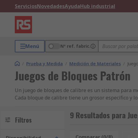
Servicios
Novedades
Ayuda
Hub industrial
Menú
Nº ref. fabric.
/
Prueba y Medida
/
Medición de Materiales
/
Jueg
Juegos de Bloques Patrón
Un juego de bloques de calibre es un sistema para me
Cada bloque de calibre tiene un grosor específico y 
Deslice dos bloques contra otro para combinar bloqu
9 Resultados para Jue
las superficies muy planas de los bloques de calibre.
Filtros
¿Para qué se utilizan los juegos de bloques de cal
Comparar (0/8)
Res