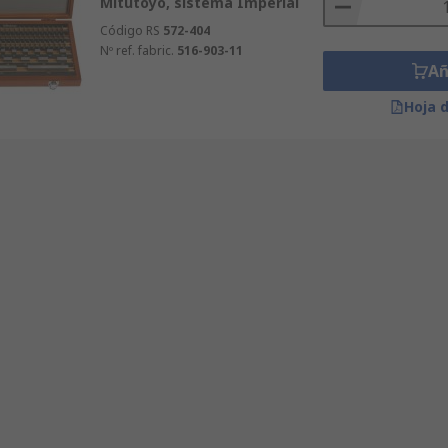
Mitutoyo, sistema Imperial
Código RS
572-404
Nº ref. fabric.
516-903-11
Añ
Hoja 