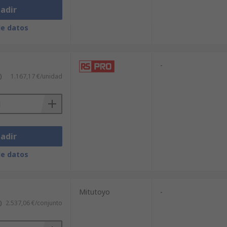
adir
de datos
-
)
1.167,17 €/unidad
adir
de datos
Mitutoyo
-
)
2.537,06 €/conjunto