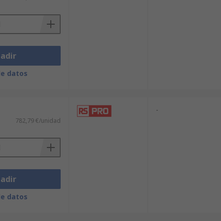
menudo se utilizan para la calibración.
adir
de datos
-
782,79 €/unidad
adir
de datos