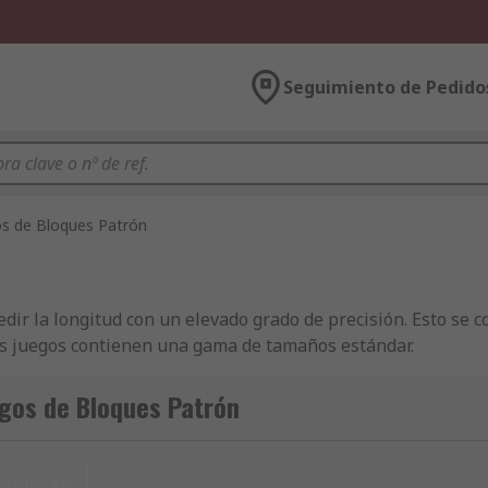
Seguimiento de Pedido
os de Bloques Patrón
dir la longitud con un elevado grado de precisión. Esto se c
los juegos contienen una gama de tamaños estándar.
es de calibre y crear una variedad de tamaños más amplia. E
gos de Bloques Patrón
ibre?
tablecer