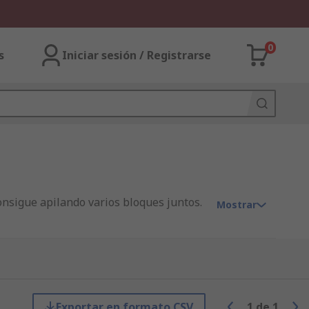
0
s
Iniciar sesión / Registrarse
onsigue apilando varios bloques juntos.
Mostrar
ste proceso se denomina torsión y junta
Exportar en formato CSV
1
de
1