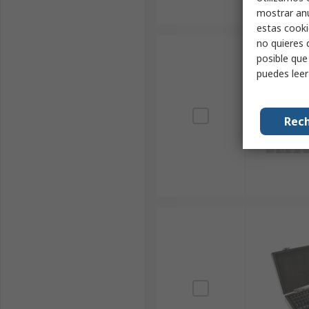
mostrar anu
estas cooki
no quieres 
posible que
puedes lee
Rech