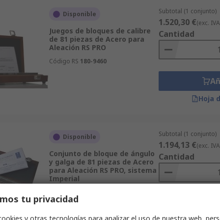
Subtotal (1 conjunto)
Disponible
1.520,30 €
(exc. IVA
Juegos de bloques de calibre
Cantidad
de 81 piezas de Acero para
Aleación RS PRO
Código RS
180-9460
Añ
Hoja 
Subtotal (1 conjunto)
Disponible
1.194,13 €
(exc. IVA
Conjunto de bloque de ángulo
Cantidad
y galga de 81 piezas de Acero
para Aleación RS PRO, sistema
Imperial
Código RS
180-9459
mos tu privacidad
Añ
cookies y otras tecnologías para analizar el uso de nuestra web, pers