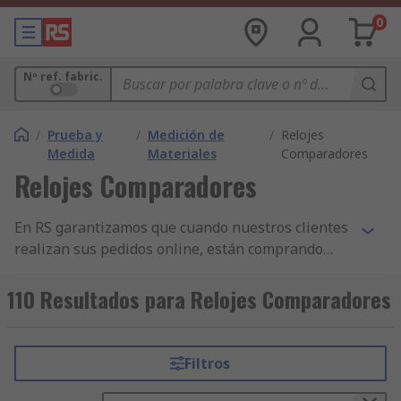
0
Nº ref. fabric.
/
Prueba y
/
Medición de
/
Relojes
Medida
Materiales
Comparadores
Relojes Comparadores
En RS garantizamos que cuando nuestros clientes
realizan sus pedidos online, están comprando
productos de la más alta calidad y que cumplen
con las normas de seguridad pertinentes. Hemos
110 Resultados para Relojes Comparadores
construido nuestra reputación sobre nuestro
servicio al cliente. Todas nuestras gamas de
componentes de Indicadores de Dial de Émbolo y
Filtros
otros productos de Medición Lineal y Prueba y
Medida tienen la mayor disponibilidad de stock