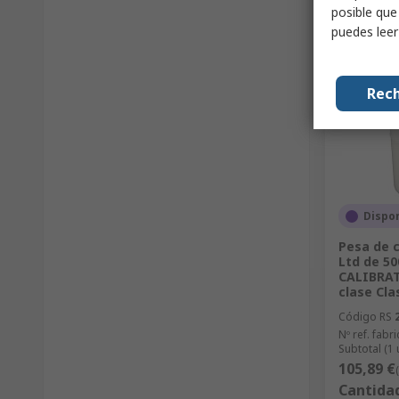
posible que
puedes lee
Rech
Dispo
Pesa de 
Ltd de 50
CALIBRAT
clase Cl
Código RS
Nº ref. fabri
Subtotal (1
105,89 €
Cantida