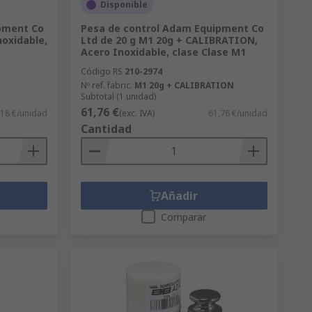
Disponible
pment Co
Pesa de control Adam Equipment Co
noxidable,
Ltd de 20 g M1 20g + CALIBRATION,
Acero Inoxidable, clase Clase M1
Código RS
210-2974
Nº ref. fabric.
M1 20g + CALIBRATION
Subtotal (1 unidad)
61,76 €
,18 €/unidad
(exc. IVA)
61,76 €/unidad
Cantidad
Añadir
Comparar