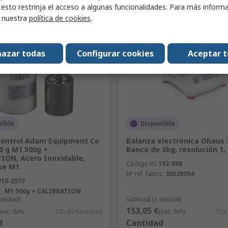
 esto restrinja el acceso a algunas funcionalidades. Para más inform
Comparar
Comparar
r nuestra
política de cookies
.
azar todas
Configurar cookies
Aceptar 
nible
Disponible
control Adam Equipment Co
Balanza electrónica Ohaus 
0 g M1 500g +
Banco de 3kg, resolución 1,
ION, Acero Inoxidable,
Código RS
192-898
ase M1
Nº ref. fabric.
30539394
210-2977
c.
M1 500g + CALIBRATION
 unidad)
Subtotal (1 unidad)
153,05 €
(exc. IVA)
105,89 €/unidad
(exc. IVA)
153
d
Cantidad