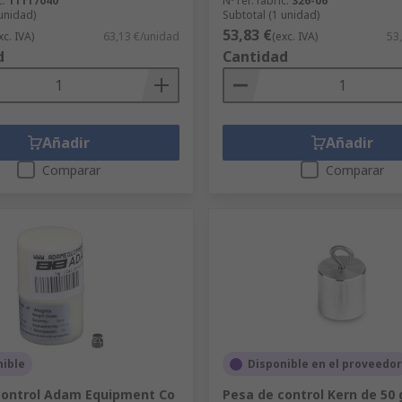
c.
11117040
Nº ref. fabric.
326-06
 unidad)
Subtotal (1 unidad)
53,83 €
xc. IVA)
63,13 €/unidad
(exc. IVA)
53
d
Cantidad
Añadir
Añadir
Comparar
Comparar
nible
Disponible en el proveedor
control Adam Equipment Co
Pesa de control Kern de 50 