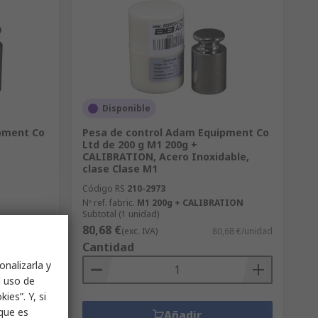
Disponible
pment Co
Pesa de control Adam Equipment Co
Ltd de 200 g M1 200g +
CALIBRATION, Acero Inoxidable,
clase Clase M1
Código RS
210-2973
Nº ref. fabric.
M1 200g + CALIBRATION
Subtotal (1 unidad)
80,68 €
,57 €/unidad
(exc. IVA)
80,68 €/unidad
Cantidad
onalizarla y
l uso de
ies”. Y, si
nque es
Añadir