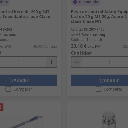
nible
Disponible
ontrol Kern de 200 g 347-
Pesa de control Adam Equi
o Inoxidable, clase Clase
Ltd de 20 g M1 20g, Acero I
clase Clase M1
619-263
Código RS
207-7495
c.
347-086
Nº ref. fabric.
M1 20g
 unidad)
Subtotal (1 unidad)
33,18 €
xc. IVA)
46,00 €/unidad
(exc. IVA)
33
d
Cantidad
Añadir
Añadir
Comparar
Comparar