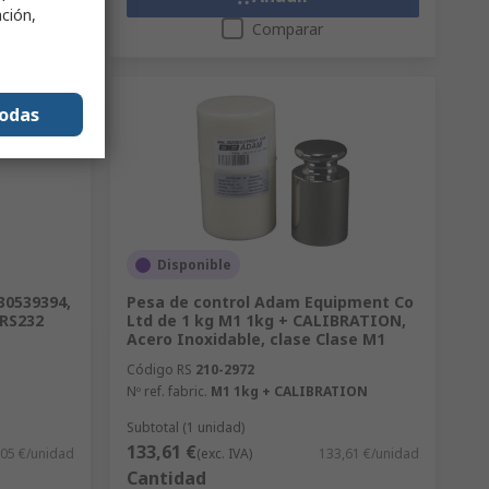
ación,
Comparar
todas
Disponible
30539394,
Pesa de control Adam Equipment Co
 RS232
Ltd de 1 kg M1 1kg + CALIBRATION,
Acero Inoxidable, clase Clase M1
Código RS
210-2972
Nº ref. fabric.
M1 1kg + CALIBRATION
Subtotal (1 unidad)
133,61 €
,05 €/unidad
(exc. IVA)
133,61 €/unidad
Cantidad