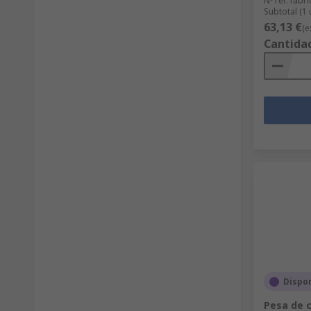
Nº ref. fabri
Subtotal (1
63,13 €
(e
Cantida
Dispo
Pesa de 