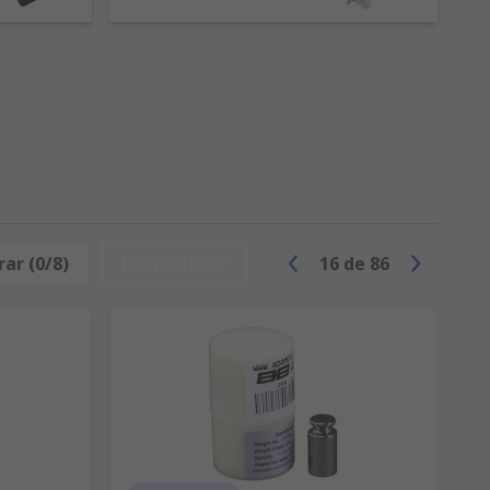
ar (0/8)
Restablecer
16
de
86