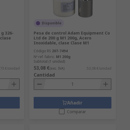
Disponible
 g 326-
Pesa de control Adam Equipment Co
 clase
Ltd de 200 g M1 200g, Acero
Inoxidable, clase Clase M1
Código RS
207-7494
Nº ref. fabric.
M1 200g
Subtotal (1 unidad)
53,08 €
,73 €/unidad
(exc. IVA)
53,08 €/unidad
Cantidad
Añadir
Comparar