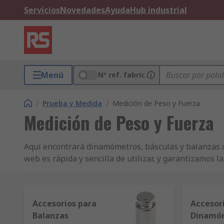
Servicios
Novedades
Ayuda
Hub industrial
Menú
Nº ref. fabric.
/
Prueba y Medida
/
Medición de Peso y Fuerza
Medición de Peso y Fuerza
Aquí encontrará dinamómetros, básculas y balanzas d
web es rápida y sencilla de utilizar, y garantizamos l
Accesorios para
Accesor
Balanzas
Dinamó