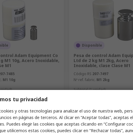
nible
Disponible
control Adam Equipment Co
Pesa de control Adam Equi
 g M1 10g, Acero Inoxidable,
Ltd de 2 kg M1 2kg, Acero
ase M1
Inoxidable, clase Clase M1
207-7485
Código RS
207-7497
c.
M1 10g
Nº ref. fabric.
M1 2kg
 unidad)
Subtotal (1 unidad)
156,57 €
xc. IVA)
30,52 €/unidad
(exc. IVA)
156
mos tu privacidad
d
Cantidad
cookies y otras tecnologías para analizar el uso de nuestra web, pers
ncios en páginas de terceros. Al clicar en “Aceptar todas”, aceptas e
es. Puedes elegir las cookies que aceptas clicando en “Configurar cook
que utilicemos estas cookies, puedes clicar en “Rechazar todas”, au
Añadir
Añadir