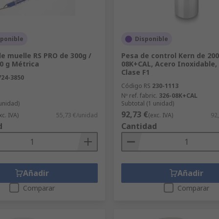
sponible
Disponible
e muelle RS PRO de 300g /
Pesa de control Kern de 200
10 g Métrica
08K+CAL, Acero Inoxidable,
Clase F1
724-3850
Código RS
230-1113
Nº ref. fabric.
326-08K+CAL
 unidad)
Subtotal (1 unidad)
92,73 €
xc. IVA)
55,73 €/unidad
(exc. IVA)
92
d
Cantidad
Añadir
Añadir
Comparar
Comparar