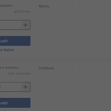
unidades)
Metrix
-
46,02 €/lote
adir
de datos
e 5 unidades)
Littelfuse
-
18,612 €/unidad
adir