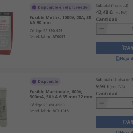
Subtotal (1 unidad)
Disponible en el proveedor
42,48 €
(exc. IVA)
Fusible Metrix, 1000V, 20A, 30
Cantidad
kA 90 mm
Código RS
590-925
Nº ref. fabric.
AT0097
Añ
Hoja 
Subtotal (1 bolsa de 
Disponible
9,93 €
(exc. IVA)
Fusible Martindale, 600V,
Cantidad
500mA, 50 kA 6.35 mm 32 mm
Código RS
481-0980
Nº ref. fabric.
MTL1015
Añ
Hoja 