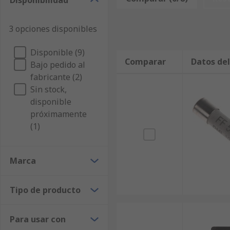
Disponibilidad
departamento técnico. Como distribuidor líder en Eur
Multímetros se obtienen de los proveedores más respet
3 opciones disponibles
importante para nosotros, y siempre que sea posible
Componentes cumple con los estándares más altos par
Disponible (9)
Multímetros de ISO-TECH o tal vez de Metrix garantiz
Comparar
Datos de
Bajo pedido al
técnico gratuito que necesita para utilizar su compra.
fabricante (2)
Sin stock,
disponible
próximamente
(1)
Marca
Tipo de producto
Para usar con