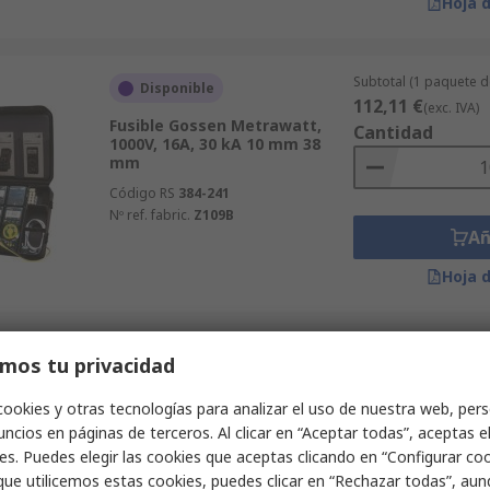
Hoja 
Subtotal (1 paquete d
Disponible
112,11 €
(exc. IVA)
Fusible Gossen Metrawatt,
Cantidad
1000V, 16A, 30 kA 10 mm 38
mm
Código RS
384-241
Nº ref. fabric.
Z109B
Añ
Hoja 
Subtotal (1 unidad)
mos tu privacidad
Disponible en el proveedor
117,16 €
(exc. IVA)
Fusible Gossen Metrawatt,
Cantidad
cookies y otras tecnologías para analizar el uso de nuestra web, pers
1000V, 10A, 30 kA 10 mm 38
ncios en páginas de terceros. Al clicar en “Aceptar todas”, aceptas e
mm
es. Puedes elegir las cookies que aceptas clicando en “Configurar cook
Código RS
606-3782
que utilicemos estas cookies, puedes clicar en “Rechazar todas”, au
Nº ref. fabric.
Z109L