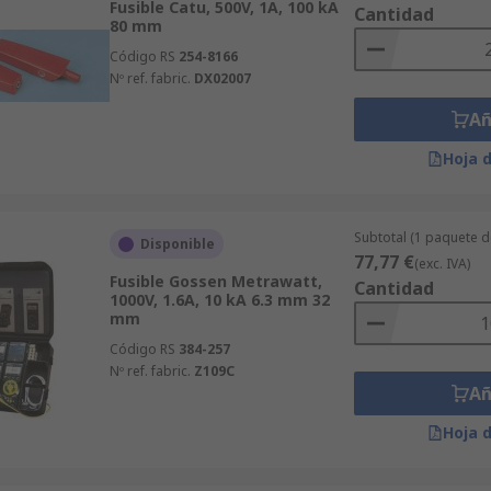
Fusible Catu, 500V, 1A, 100 kA
Cantidad
80 mm
Código RS
254-8166
Nº ref. fabric.
DX02007
Añ
Hoja 
Subtotal (1 paquete d
Disponible
77,77 €
(exc. IVA)
Fusible Gossen Metrawatt,
Cantidad
1000V, 1.6A, 10 kA 6.3 mm 32
mm
Código RS
384-257
Nº ref. fabric.
Z109C
Añ
Hoja 