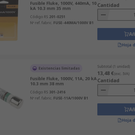
Fusible Fluke, 1000V, 440mA, 10
Cantidad
kA 10.3 mm 35 mm
Código RS
201-0251
Nº ref. fabric.
FUSE-440MA/1000V B1
Añ
Hoja 
Subtotal (1 unidad)
Existencias limitadas
13,48 €
(exc. IVA)
Fusible Fluke, 1000V, 11A, 20 kA
Cantidad
10.3 mm 38 mm
Código RS
301-2416
Nº ref. fabric.
FUSE-11A/1000V B1
Añ
Hoja 