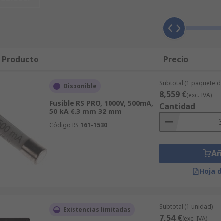
opa de IT, Prueba y Medida, Seguridad e Higiene, todos nue
ados de la industria, o están fabricados directamente por R
 nos aseguraremos de que su producto de Fusibles para Mult
a empresas B2B, lo que significa es si usted está buscand
aremos que sea de alta calidad y le proporcionaremos todas 
l Producto
Precio
Subtotal (1 paquete d
Disponible
8,559 €
(exc. IVA)
Fusible RS PRO, 1000V, 500mA,
Cantidad
50 kA 6.3 mm 32 mm
Código RS
161-1530
Añ
Hoja 
Subtotal (1 unidad)
Existencias limitadas
7,54 €
(exc. IVA)