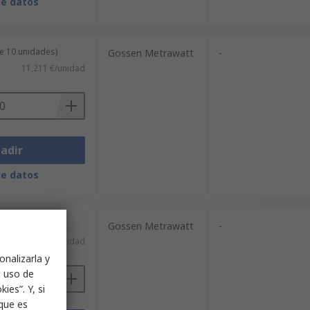
de datos
e 10 unidades)
Gossen Metrawatt
-
11,211 €/unidad
adir
de datos
Gossen Metrawatt
-
117,16 €/unidad
onalizarla y
l uso de
ies”. Y, si
nque es