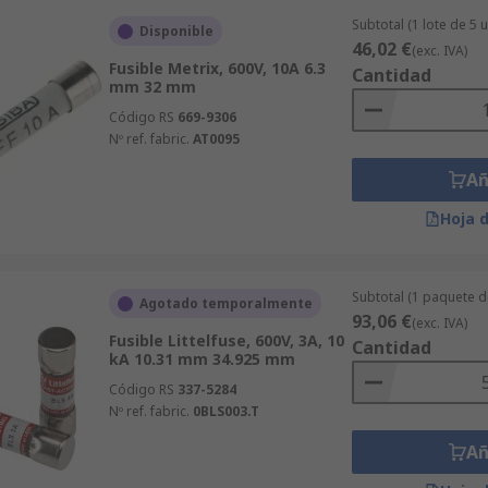
Subtotal (1 lote de 5 
Disponible
46,02 €
(exc. IVA)
Fusible Metrix, 600V, 10A 6.3
Cantidad
mm 32 mm
Código RS
669-9306
Nº ref. fabric.
AT0095
Añ
Hoja 
Subtotal (1 paquete d
Agotado temporalmente
93,06 €
(exc. IVA)
Fusible Littelfuse, 600V, 3A, 10
Cantidad
kA 10.31 mm 34.925 mm
Código RS
337-5284
Nº ref. fabric.
0BLS003.T
Añ