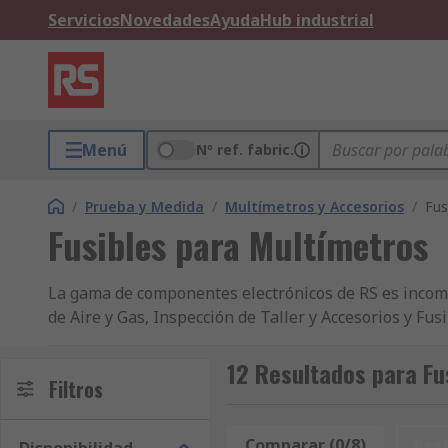
Servicios
Novedades
Ayuda
Hub industrial
Menú
Nº ref. fabric.
/
Prueba y Medida
/
Multímetros y Accesorios
/
Fus
Fusibles para Multímetros
La gama de componentes electrónicos de RS es incom
de Aire y Gas, Inspección de Taller y Accesorios y F
disponibilidad de stock y ofrecemos otros miles de 
ingenieros de todo el mundo, que se suministran con e
12 Resultados para Fu
Filtros
una selección más amplia de artículos en nuestra gam
Multímetros eléctricos e industriales. Para consultar
componentes de Prueba y Medida y de Multímetros y 
Comparar (0/8)
Res