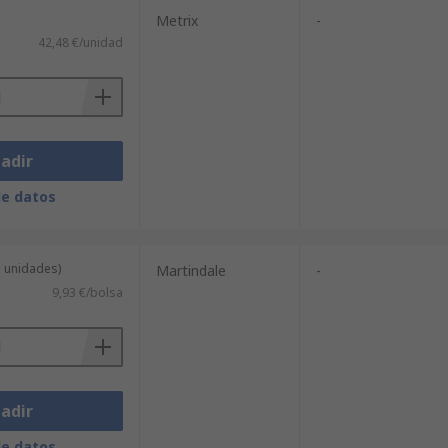
Metrix
-
42,48 €/unidad
adir
de datos
3 unidades)
Martindale
-
9,93 €/bolsa
adir
de datos