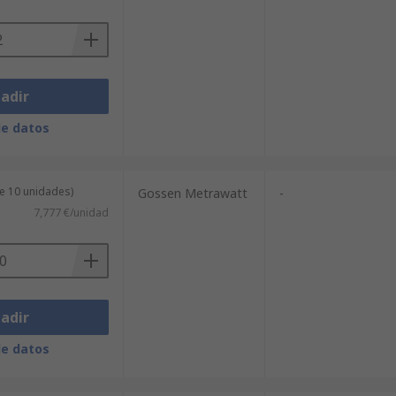
adir
de datos
e 10 unidades)
Gossen Metrawatt
-
7,777 €/unidad
adir
de datos