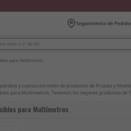
Seguimiento de Pedido
ibles para Multímetros
parable y cuenta con miles de productos de Prueba y Medid
usibles para Multímetros. Tenemos los mejores productos de 
componentes de Multímetros y Accesorios homologados por la
l nivel más alto de calidad y con un servicio de atención al
sibles para Multímetros
a de IT, Prueba y Medida, Seguridad e Higiene junto a la v
 las líneas de productos de IT, Prueba y Medida, Seguridad e
Accesorios, simplemente hay que buscar en la web o realiz
tablecer