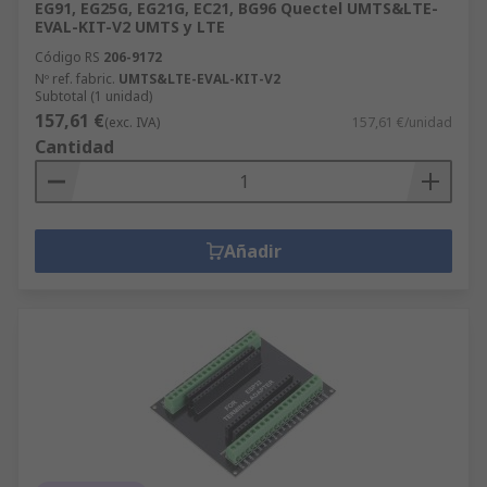
EG91, EG25G, EG21G, EC21, BG96 Quectel UMTS&LTE-
EVAL-KIT-V2 UMTS y LTE
Código RS
206-9172
Nº ref. fabric.
UMTS&LTE-EVAL-KIT-V2
Subtotal (1 unidad)
157,61 €
(exc. IVA)
157,61 €/unidad
Cantidad
Añadir