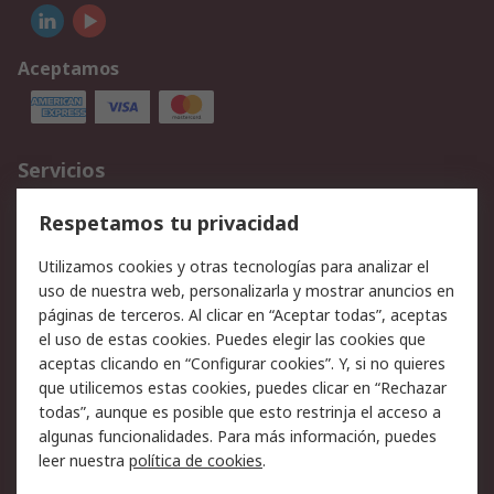
Aceptamos
Servicios
Cómo realizar pedidos
Devoluciones
Respetamos tu privacidad
Facturación y pago
Formas de entrega
Utilizamos cookies y otras tecnologías para analizar el
Ofertas
Soporte técnico
uso de nuestra web, personalizarla y mostrar anuncios en
páginas de terceros. Al clicar en “Aceptar todas”, aceptas
Legal
el uso de estas cookies. Puedes elegir las cookies que
aceptas clicando en “Configurar cookies”. Y, si no quieres
Aviso legal
Política de privacidad -
que utilicemos estas cookies, puedes clicar en “Rechazar
Actualizada
todas”, aunque es posible que esto restrinja el acceso a
Política sobre cookies
Seguridad de emails
algunas funcionalidades. Para más información, puedes
Certificaciones de
Condiciones de venta
leer nuestra
política de cookies
.
empresa