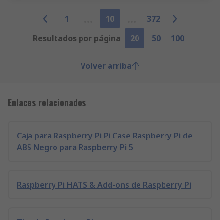
1
10
372
Resultados por página
20
50
100
Volver arriba
Enlaces relacionados
Caja para Raspberry Pi Pi Case Raspberry Pi de
ABS Negro para Raspberry Pi 5
Raspberry Pi HATS & Add-ons de Raspberry Pi