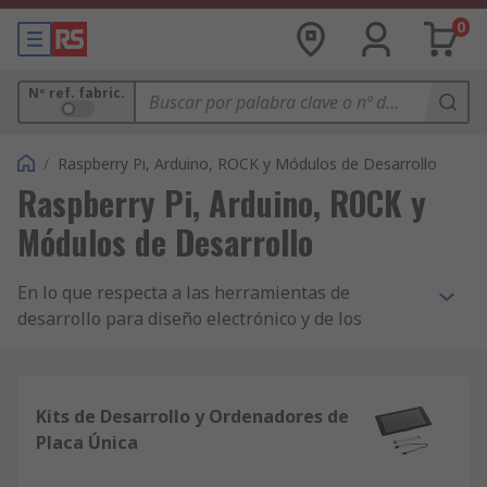
0
Nº ref. fabric.
/
Raspberry Pi, Arduino, ROCK y Módulos de Desarrollo
Raspberry Pi, Arduino, ROCK y
Módulos de Desarrollo
En lo que respecta a las herramientas de
desarrollo para diseño electrónico y de los
ordenadores de placa única o SBC, en nuestra
gama encontrará las últimas novedades de las
mejores marcas, incluyendo Raspberry Pi y
Kits de Desarrollo y Ordenadores de
Arduino.
Placa Única
Raspberry Pi