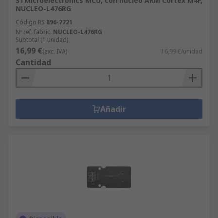
STMicroelectronics MCU, con núcleo ARM Cortex M4F,
NUCLEO-L476RG
Código RS
896-7721
Nº ref. fabric.
NUCLEO-L476RG
Subtotal (1 unidad)
16,99 €
(exc. IVA)
16,99 €/unidad
Cantidad
Añadir