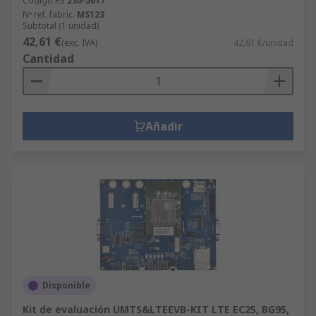
Código RS
230-5617
Nº ref. fabric.
MS123
Subtotal (1 unidad)
42,61 €
(exc. IVA)
42,61 €/unidad
Cantidad
Añadir
Disponible
Kit de evaluación UMTS&LTEEVB-KIT LTE EC25, BG95,