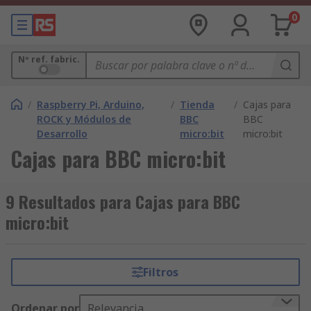
0
Nº ref. fabric.
/
Raspberry Pi, Arduino,
/
Tienda
/
Cajas para
ROCK y Módulos de
BBC
BBC
Desarrollo
micro:bit
micro:bit
Cajas para BBC micro:bit
9 Resultados para Cajas para BBC
micro:bit
Filtros
Ordenar por
Relevancia