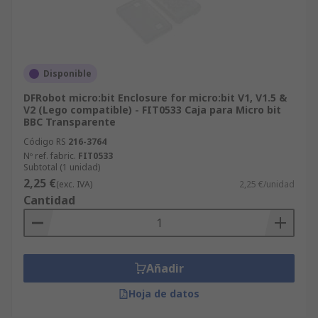
Disponible
DFRobot micro:bit Enclosure for micro:bit V1, V1.5 &
V2 (Lego compatible) - FIT0533 Caja para Micro bit
BBC Transparente
Código RS
216-3764
Nº ref. fabric.
FIT0533
Subtotal (1 unidad)
2,25 €
(exc. IVA)
2,25 €/unidad
Cantidad
Añadir
Hoja de datos