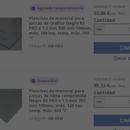
Subtotal (1 unidad)
Agotado temporalmente
50,86 €
(exc. IVA)
Planchas de material para
Cantidad
juntas de Grafito Negro RS
PRO x 1.5 mm 500 mm 500mm,
máx. 100 bar, temp. máx. 700
°C
Código RS
268-6954
Añ
Hoja 
Subtotal (1 unidad)
Disponible
95,23 €
(exc. IVA)
Planchas de material para
Cantidad
juntas de Fibra comprimida
Negro RS PRO x 1.5 mm 750
mm 500mm, máx. 120 bar,
temp. máx. 400 °C
Código RS
268-6946
Añ