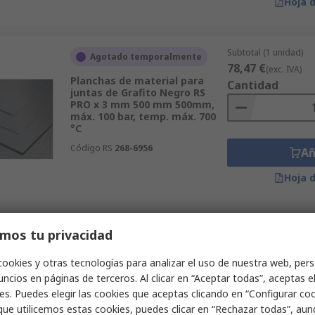
Hoja 
Subtotal (1 unidad)
Agotado temporalmente
78,47 €
(exc. IVA)
Planchas de material para
Cantidad
juntas de Grafito Negro RS
PRO x 3 mm 500 mm 500mm,
máx. 100 bar, temp. máx. 700
°C
Código RS
268-6956
Añ
Hoja 
Subtotal (1 unidad)
mos tu privacidad
Disponible
46,58 €
(exc. IVA)
Planchas de material para
Cantidad
cookies y otras tecnologías para analizar el uso de nuestra web, pers
juntas de Fibra comprimida
ncios en páginas de terceros. Al clicar en “Aceptar todas”, aceptas e
Verde RS PRO x 0.5 mm 750
mm 500mm, máx. 120 bar,
es. Puedes elegir las cookies que aceptas clicando en “Configurar cook
temp. máx. 440 °C
que utilicemos estas cookies, puedes clicar en “Rechazar todas”, au