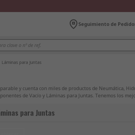
Seguimiento de Pedido
Láminas para Juntas
arable y cuenta con miles de productos de Neumática, Hidr
mponentes de Vacío y Láminas para Juntas. Tenemos los mej
omponentes de Transmisión de Potencia - Juntas y Juntas Tó
e suministran con el nivel más alto de calidad y con un servi
áminas para Juntas
an de la entrega en 24/48 h en productos de Láminas para J
inas para Juntas se obtienen de proveedores y fabricantes 
l mantenimiento y el uso de sus compras de Transmisión de 
tablecer