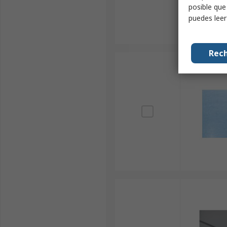
posible que
puedes lee
Rech