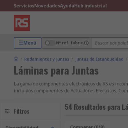
Servicios
Novedades
Ayuda
Hub industrial
Menú
Nº ref. fabric.
/
Rodamientos y Juntas
/
Juntas de Estanqueidad
/
Láminas para Juntas
La gama de componentes electrónicos de RS es incomp
incluidos componentes de Actuadores Eléctricos, Co
disponibilidad de stock y ofrecemos otros miles de c
las empresas y los ingenieros de todo el mundo, que s
54 Resultados para L
Filtros
Los titulares de las cuentas comerciales se benefici
primero en la seguridad, todos los productos de Lám
ingenieros expertos para ofrecer información sobre e
Comparar (0/8)
Res