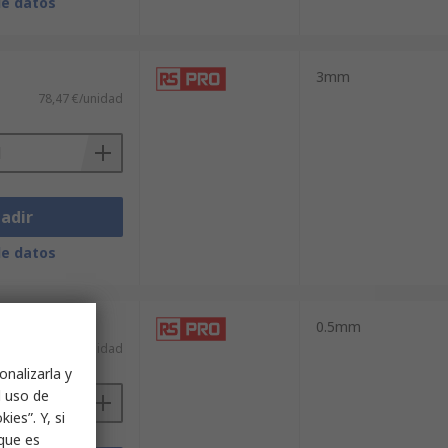
de datos
3mm
78,47 €/unidad
adir
de datos
0.5mm
46,58 €/unidad
onalizarla y
l uso de
ies”. Y, si
nque es