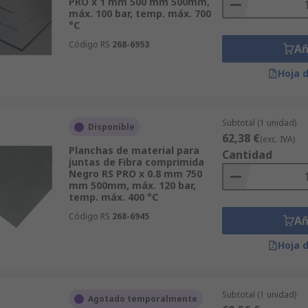
PRO x 1 mm 500 mm 500mm,
máx. 100 bar, temp. máx. 700
°C
Código RS
268-6953
Añ
Hoja 
Subtotal (1 unidad)
Disponible
62,38 €
(exc. IVA)
Planchas de material para
Cantidad
juntas de Fibra comprimida
Negro RS PRO x 0.8 mm 750
mm 500mm, máx. 120 bar,
temp. máx. 400 °C
Código RS
268-6945
Añ
Hoja 
Subtotal (1 unidad)
Agotado temporalmente