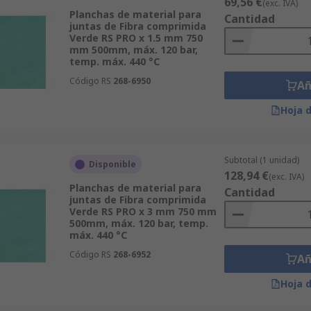
69,56 €
(exc. IVA)
Planchas de material para
Cantidad
juntas de Fibra comprimida
Verde RS PRO x 1.5 mm 750
mm 500mm, máx. 120 bar,
temp. máx. 440 °C
Código RS
268-6950
Añ
Hoja 
Subtotal (1 unidad)
Disponible
128,94 €
(exc. IVA)
Planchas de material para
Cantidad
juntas de Fibra comprimida
Verde RS PRO x 3 mm 750 mm
500mm, máx. 120 bar, temp.
máx. 440 °C
Código RS
268-6952
Añ
Hoja 