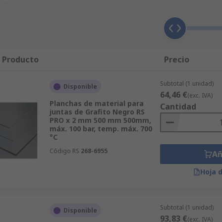
nes y perfiles de sus artículos para que usted pueda ver e
 supera los 600 € en Láminas para Juntas o cualquier otro c
onsigue decidirse entre productos de marcas distintas? Puede
ca, fabricante, disponibilidad u otras características. La 
y productos de alta gama hasta los productos básicos pero f
l Producto
Precio
s productos de nuestra gama de Mantenimiento, Mecánica y 
s de RS incluye Neumática, Hidráulica y Transmisión de Pot
Subtotal (1 unidad)
Disponible
entrega rápida y eficiente. Por último, para cualquier consu
64,46 €
(exc. IVA)
o.
Planchas de material para
Cantidad
juntas de Grafito Negro RS
PRO x 2 mm 500 mm 500mm,
máx. 100 bar, temp. máx. 700
°C
Código RS
268-6955
Añ
Hoja 
Subtotal (1 unidad)
Disponible
93,83 €
(exc. IVA)