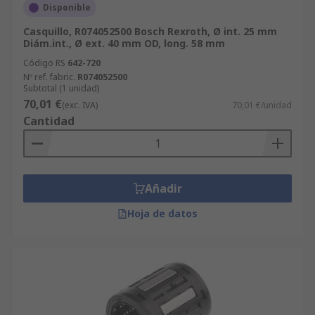
Disponible
Casquillo, R074052500 Bosch Rexroth, Ø int. 25 mm
Diám.int., Ø ext. 40 mm OD, long. 58 mm
Código RS
642-720
Nº ref. fabric.
R074052500
Subtotal (1 unidad)
70,01 €
(exc. IVA)
70,01 €/unidad
Cantidad
Añadir
Hoja de datos