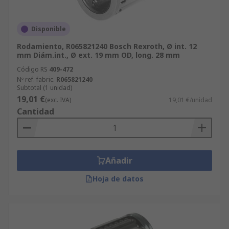
Disponible
Rodamiento, R065821240 Bosch Rexroth, Ø int. 12
mm Diám.int., Ø ext. 19 mm OD, long. 28 mm
Código RS
409-472
Nº ref. fabric.
R065821240
Subtotal (1 unidad)
19,01 €
(exc. IVA)
19,01 €/unidad
Cantidad
Añadir
Hoja de datos