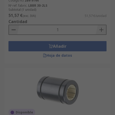
Código RS
284-9144
Nº ref. fabric.
LBBR 30-2LS
Subtotal (1 unidad)
51,57 €
(exc. IVA)
51,57 €/unidad
Cantidad
Añadir
Hoja de datos
Disponible