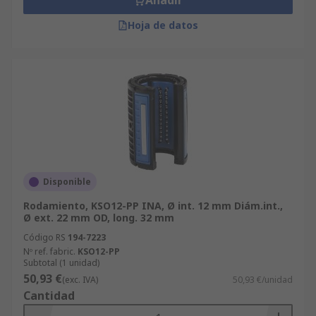
Añadir
Hoja de datos
Disponible
Rodamiento, KSO12-PP INA, Ø int. 12 mm Diám.int.,
Ø ext. 22 mm OD, long. 32 mm
Código RS
194-7223
Nº ref. fabric.
KSO12-PP
Subtotal (1 unidad)
50,93 €
(exc. IVA)
50,93 €/unidad
Cantidad