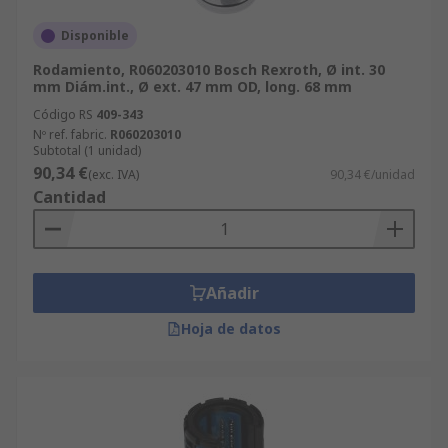
Disponible
Rodamiento, R060203010 Bosch Rexroth, Ø int. 30
mm Diám.int., Ø ext. 47 mm OD, long. 68 mm
Código RS
409-343
Nº ref. fabric.
R060203010
Subtotal (1 unidad)
90,34 €
(exc. IVA)
90,34 €/unidad
Cantidad
Añadir
Hoja de datos