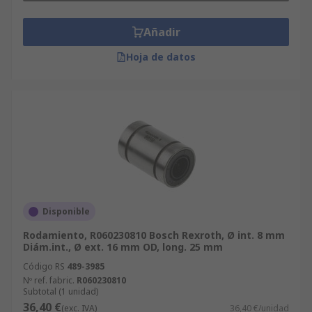
Añadir
Hoja de datos
Disponible
Rodamiento, R060230810 Bosch Rexroth, Ø int. 8 mm
Diám.int., Ø ext. 16 mm OD, long. 25 mm
Código RS
489-3985
Nº ref. fabric.
R060230810
Subtotal (1 unidad)
36,40 €
(exc. IVA)
36,40 €/unidad