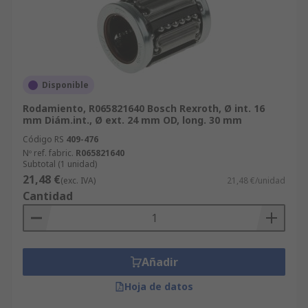
Disponible
Rodamiento, R065821640 Bosch Rexroth, Ø int. 16
mm Diám.int., Ø ext. 24 mm OD, long. 30 mm
Código RS
409-476
Nº ref. fabric.
R065821640
Subtotal (1 unidad)
21,48 €
(exc. IVA)
21,48 €/unidad
Cantidad
Añadir
Hoja de datos