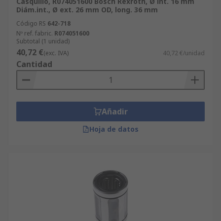
Casquillo, R074051600 Bosch Rexroth, Ø int. 16 mm
Diám.int., Ø ext. 26 mm OD, long. 36 mm
Código RS
642-718
Nº ref. fabric.
R074051600
Subtotal (1 unidad)
40,72 €
(exc. IVA)
40,72 €/unidad
Cantidad
Añadir
Hoja de datos