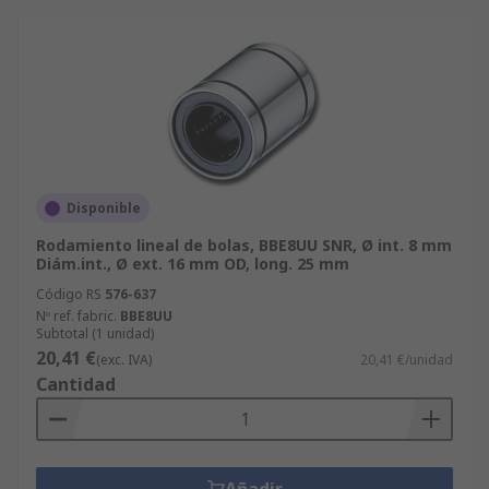
Disponible
Rodamiento lineal de bolas, BBE8UU SNR, Ø int. 8 mm
Diám.int., Ø ext. 16 mm OD, long. 25 mm
Código RS
576-637
Nº ref. fabric.
BBE8UU
Subtotal (1 unidad)
20,41 €
(exc. IVA)
20,41 €/unidad
Cantidad