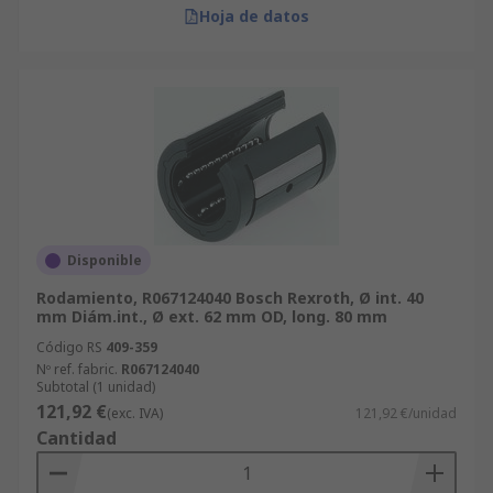
Hoja de datos
Disponible
Rodamiento, R067124040 Bosch Rexroth, Ø int. 40
mm Diám.int., Ø ext. 62 mm OD, long. 80 mm
Código RS
409-359
Nº ref. fabric.
R067124040
Subtotal (1 unidad)
121,92 €
(exc. IVA)
121,92 €/unidad
Cantidad