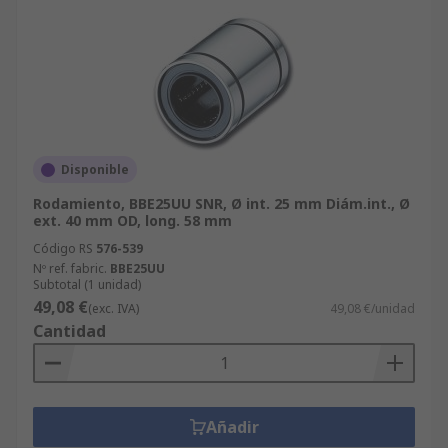
Disponible
Rodamiento, BBE25UU SNR, Ø int. 25 mm Diám.int., Ø
ext. 40 mm OD, long. 58 mm
Código RS
576-539
Nº ref. fabric.
BBE25UU
Subtotal (1 unidad)
49,08 €
(exc. IVA)
49,08 €/unidad
Cantidad
Añadir