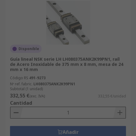
Disponible
Guía lineal NSK serie LH LH080375ANK2K99PN1, raíl
de Acero Inoxidable de 375 mm x 8 mm, mesa de 24
mm x 16 mm
Código RS
491-9273
Nº ref. fabric.
LH080375ANK2K99PN1
Subtotal (1 unidad)
332,55 €
(exc. IVA)
332,55 €/unidad
Cantidad
Añadir