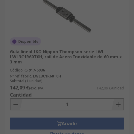
Disponible
Guía lineal IKO Nippon Thompson serie LWL
LWL3C1R60T0H, raíl de Acero Inoxidable de 60 mm x
3 mm
Código RS
917-5936
Nº ref. fabric.
LWL3C1R60T0H
Subtotal (1 unidad)
142,09 €
(exc. IVA)
142,09 €/unidad
Cantidad
Añadir