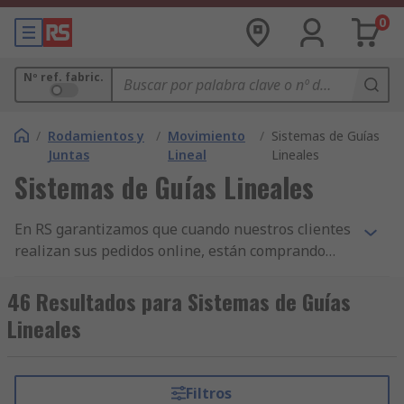
0
Nº ref. fabric.
/
Rodamientos y
/
Movimiento
/
Sistemas de Guías
Juntas
Lineal
Lineales
Sistemas de Guías Lineales
En RS garantizamos que cuando nuestros clientes
realizan sus pedidos online, están comprando
productos de la más alta calidad y que cumplen
con las normas de seguridad pertinentes. Hemos
46 Resultados para Sistemas de Guías
construido nuestra reputación sobre nuestro
Lineales
servicio al cliente. Todas nuestras gamas de
componentes de Guías Lineales - Conjunto y
otros productos de Transmisión de Potencia -
Filtros
Deslizamientos Lineales, Guías y Mesas de