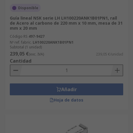
Disponible
Guía lineal NSK serie LH LH100220ANK1B01PN1, raíl
de Acero al carbono de 220 mm x 10 mm, mesa de 31
mm x 20 mm
Código RS
497-9427
Nº ref. fabric.
LH100220ANK1B01PN1
Subtotal (1 unidad)
239,05 €
(exc. IVA)
239,05 €/unidad
Cantidad
Añadir
Hoja de datos