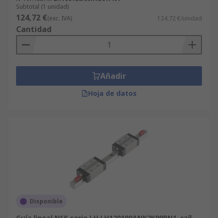
Recuerde también que, si compra grandes
Subtotal (1 unidad)
124,72 €
cantidades y realiza pedidos desde 600 €, podía
(exc. IVA)
124,72 €/unidad
Cantidad
beneficiarse de nuestras ofertas.
Añadir
Hoja de datos
Disponible
Guía lineal NSK serie LH LH120190ANK2K99PN1, raíl