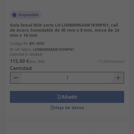
Disponible
Guía lineal NSK serie LH LH080095ANK1K99PN1, raíl
de Acero Inoxidable de 95 mm x 8 mm, mesa de 24
mm x 16 mm
Código RS
491-9251
Nº ref. fabric.
LH080095ANK1K99PN1
Subtotal (1 unidad)
115,60 €
(exc. IVA)
115,60 €/unidad
Cantidad
Añadir
Hoja de datos