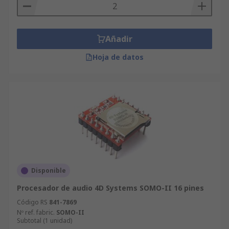
Tipos de procesadores de audio
Añadir
Los procesadores de audio pueden ser analógicos
o digitales. Varían en la cantidad de canales, la
Hoja de datos
velocidad de muestreo, el embalaje del
procesador (como las dimensiones), la cantidad
de contactos, la tensión y la temperatura de
funcionamiento.
Disponible
Procesador de audio 4D Systems SOMO-II 16 pines
Código RS
841-7869
Nº ref. fabric.
SOMO-II
Subtotal (1 unidad)