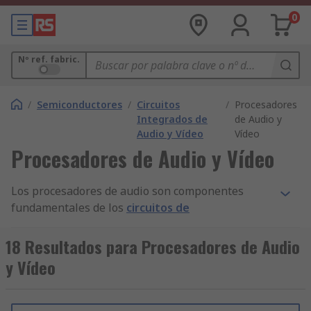
0
Nº ref. fabric.
/
Semiconductores
/
Circuitos
/
Procesadores
Integrados de
de Audio y
Audio y Vídeo
Vídeo
Procesadores de Audio y Vídeo
Los procesadores de audio son componentes
fundamentales de los
circuitos de
procesamiento de audio
. Pueden recibir o
transmitir señales de audio. Las señales de audio
18 Resultados para Procesadores de Audio
se pueden representar electrónicamente en un
y Vídeo
formato analógico o digital. Los procesadores
analógicos procesan la señal eléctrica
directamente. Los procesadores digitales utilizan