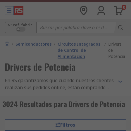
0
Nº ref. fabric.
/
Semiconductores
/
Circuitos Integrados
/
Drivers
de Control de
de
Alimentación
Potencia
Drivers de Potencia
En RS garantizamos que cuando nuestros clientes
realizan sus pedidos online, están comprando
productos de la más alta calidad y que cumplen
con las normas de seguridad pertinentes. Hemos
3024 Resultados para Drivers de Potencia
construido nuestra reputación sobre nuestro
servicio al cliente. Todas nuestras gamas de
componentes de Drivers para Uso General y otros
Filtros
productos de Circuitos Integrados de Control de