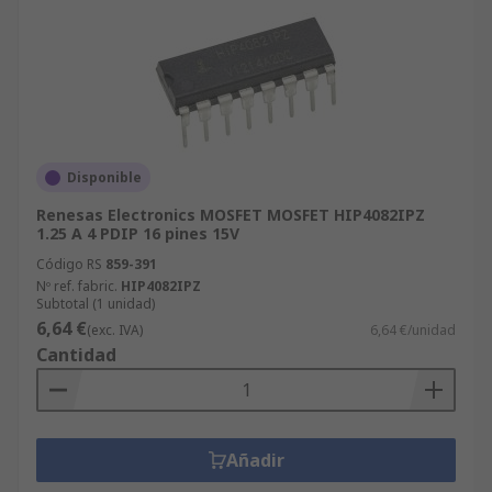
Disponible
Renesas Electronics MOSFET MOSFET HIP4082IPZ
1.25 A 4 PDIP 16 pines 15V
Código RS
859-391
Nº ref. fabric.
HIP4082IPZ
Subtotal (1 unidad)
6,64 €
(exc. IVA)
6,64 €/unidad
Cantidad
Añadir