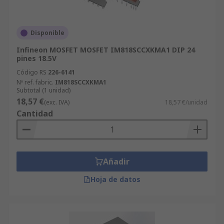
Disponible
Infineon MOSFET MOSFET IM818SCCXKMA1 DIP 24
pines 18.5V
Código RS
226-6141
Nº ref. fabric.
IM818SCCXKMA1
Subtotal (1 unidad)
18,57 €
(exc. IVA)
18,57 €/unidad
Cantidad
Añadir
Hoja de datos