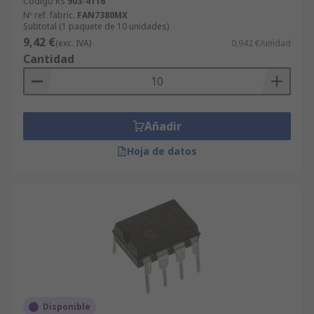
Código RS
903-4116
Nº ref. fabric.
FAN7380MX
Subtotal (1 paquete de 10 unidades)
9,42 €
(exc. IVA)
0,942 €/unidad
Cantidad
Añadir
Hoja de datos
Disponible