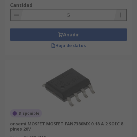
Semiconductores, que le dan la tranquilidad de
Cantidad
saber que nuestro compromiso con la excelencia
es absoluto.
Añadir
Hoja de datos
Disponible
onsemi MOSFET MOSFET FAN7380MX 0.18 A 2 SOIC 8
pines 20V