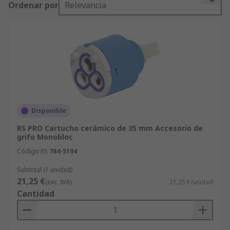
Ordenar por
Relevancia
disponibilidad de stock en el mercado. Con un
servicio de entrega altamente eficiente, recibirá
los productos de Accesorios para Grifos de Agua
justo cuando los necesite. Nuestro sitio web es
rápido y fácil de usar. Afine su búsqueda para
Delabie, 0 o cualquier otro fabricante de
Accesorios para Grifos de Agua, y sus resultados
se organizarán por la marca del producto, el
fabricante y la disponibilidad, en orden
Disponible
alfabético. Navegue por la página web para
RS PRO Cartucho cerámico de 35 mm Accesorio de
localizar las páginas de soporte. La Zona Técnica
grifo Monobloc
de RS cuenta con más de 100.000 documentos que
Código RS
784-5194
proporcionan información técnica de cada
Subtotal (1 unidad)
producto de Accesorios para Grifos de Agua y sus
21,25 €
(exc. IVA)
21,25 €/unidad
usos, así como especificaciones y consejos de
Cantidad
seguridad. Aparte de Accesorios para Grifos de
Agua, usted puede solicitar otros productos de
nuestra gama de Mantenimiento, Mecánica y