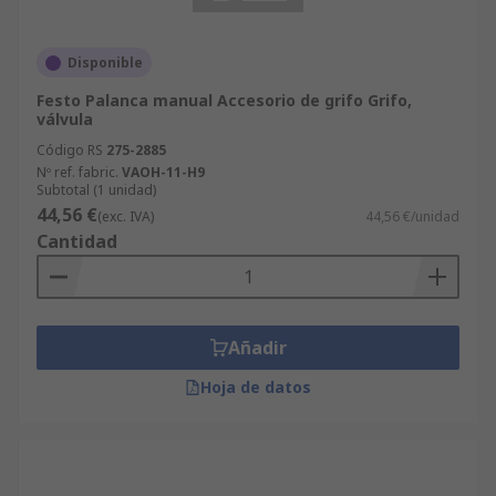
Disponible
Festo Palanca manual Accesorio de grifo Grifo,
válvula
Código RS
275-2885
Nº ref. fabric.
VAOH-11-H9
Subtotal (1 unidad)
44,56 €
(exc. IVA)
44,56 €/unidad
Cantidad
Añadir
Hoja de datos