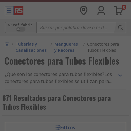
0
Nº ref. fabric.
/
Tuberías y
/
Mangueras
/
Conectores para
Canalizaciones
y Racores
Tubos Flexibles
Conectores para Tubos Flexibles
¿Qué son los conectores para tubos flexibles?Los
conectores para tubos flexibles se utilizan para
conectar un tubo flexible, normalmente a un
conector de grifo. Los conectores para tubos
671 Resultados para Conectores para
flexibles también se utilizan para conectar o unir
Tubos Flexibles
2 piezas de tubos flexibles, lo que proporciona
una longitud adicional o para dividir una tubería
en dos direcciones opuestas. Los conectores para
Filtros
tubos flexibles son una solución rápida y fácil