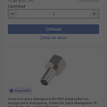
11,81 €
(exc. IVA)
5,905 €/unidad
rosca de tubería estándar británica.Un conector
Cantidad
para tubos flexibles BSPT es similar a un
conector NPT pero tiene diferencias. Los
conectores BSPT tienen un ángulo de conexión de
55° en lugar de los 60°del NPT. Un conector BSPT
Añadir
se ajusta a un NPT pero no se sella.BSPP: tubería
paralela estándar británica.Es un accesorio de
Hoja de datos
rosca paralela que requiere el uso de un anillo de
sellado para completar un sello hermético. El
anillo de sellado se coloca entre el borde del
conector macho y la cara del conector hembra. Los
2 conectores aprietan el tubo flexible y forman
un cierre hermético.
Disponible
Conector para Manguera RS PRO Adaptador en
espiga para manguera, Conector para Manguera 10
mm Diám.int., Latón Chapado