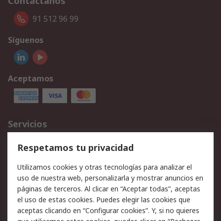
Contáctanos
91 512 96 99
Síguenos
Aceptamos
Servicios
Cómo realizar pedidos
Devoluciones
Respetamos tu privacidad
Facturación y pago
Formas de entrega
Utilizamos cookies y otras tecnologías para analizar el
Ofertas
Soporte técnico
uso de nuestra web, personalizarla y mostrar anuncios en
páginas de terceros. Al clicar en “Aceptar todas”, aceptas
Legal
el uso de estas cookies. Puedes elegir las cookies que
aceptas clicando en “Configurar cookies”. Y, si no quieres
Aviso legal
Política de privacidad -