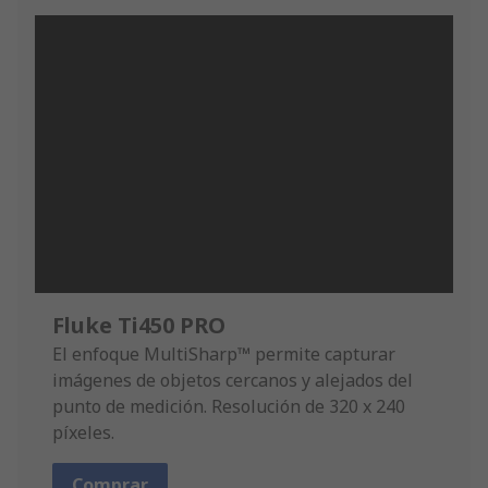
Fluke Ti450 PRO
El enfoque MultiSharp™ permite capturar
imágenes de objetos cercanos y alejados del
punto de medición. Resolución de 320 x 240
píxeles.
Comprar