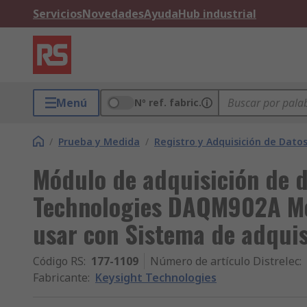
Servicios
Novedades
Ayuda
Hub industrial
Menú
Nº ref. fabric.
/
Prueba y Medida
/
Registro y Adquisición de Dato
Módulo de adquisición de d
Technologies DAQM902A Mó
usar con Sistema de adquis
Código RS
:
177-1109
Número de artículo Distrelec
:
Fabricante
:
Keysight Technologies