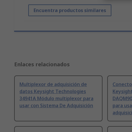
Encuentra productos similares
Enlaces relacionados
Multiplexor de adquisición de
Conector
datos Keysight Technologies
Keysigh
34941A Módulo multiplexor para
DAQM908
usar con Sistema De Adquisición
para usa
adquisic