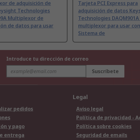
xor de adquisición de
Tarjeta PCI Express para
eysight Technologies
adquisición de datos Key
A Multiplexor de
Technologies DAQM901A
ión de datos para usar
multiplexor para usar co
Sistema de
Introduce tu dirección de correo
Suscríbete
Legal
lizar pedidos
Aviso legal
ones
Política de privacidad - 
ión y pago
Política sobre cookies
e entrega
Seguridad de emails