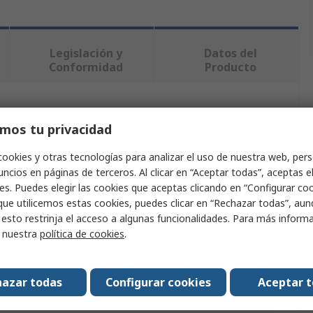
Legislación y
Datos del
Conformidad
Producto
ndo uno o varios atributos.
mos tu privacidad
Valor
cookies y otras tecnologías para analizar el uso de nuestra web, pers
ncios en páginas de terceros. Al clicar en “Aceptar todas”, aceptas e
Keysight Technologies
es. Puedes elegir las cookies que aceptas clicando en “Configurar cook
que utilicemos estas cookies, puedes clicar en “Rechazar todas”, au
Módulo multiplexor
 esto restrinja el acceso a algunas funcionalidades. Para más inform
r nuestra
política de cookies
.
Módulo de adquisición de datos
Sistema de adquisición de datos DAQ970
azar todas
Configurar cookies
Aceptar 
tándares
No