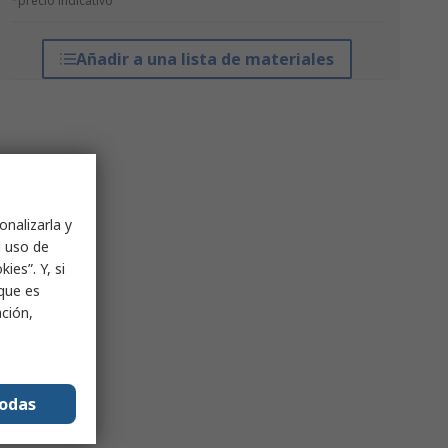
*precio indicativo
Añadir a una lista de materiales
onalizarla y
l uso de
ies”. Y, si
nque es
ación,
todas