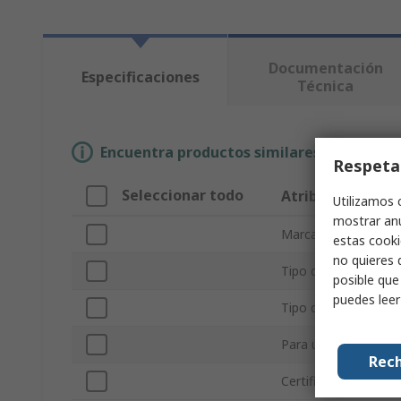
Documentación
Especificaciones
Técnica
Encuentra productos similares selecciona
Respeta
Seleccionar todo
Atributo
Utilizamos 
mostrar anu
Marca
estas cooki
no quieres 
Tipo de accesorio
posible que
puedes lee
Tipo de producto
Para usar con
Rech
Certificaciones y es