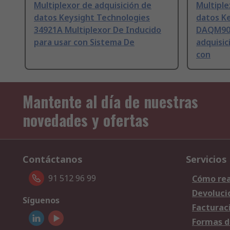
Multiplexor de adquisición de
Multiple
datos Keysight Technologies
datos K
34921A Multiplexor De Inducido
DAQM909
para usar con Sistema De
adquisic
con
Mantente al día de nuestras
novedades y ofertas
Contáctanos
Servicios
91 512 96 99
Cómo rea
Devoluci
Síguenos
Facturac
Formas d