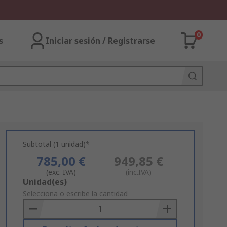
0
s
Iniciar sesión / Registrarse
Subtotal (1 unidad)*
785,00 €
949,85 €
(exc. IVA)
(inc.IVA)
Add
Unidad(es)
to
Selecciona o escribe la cantidad
Basket