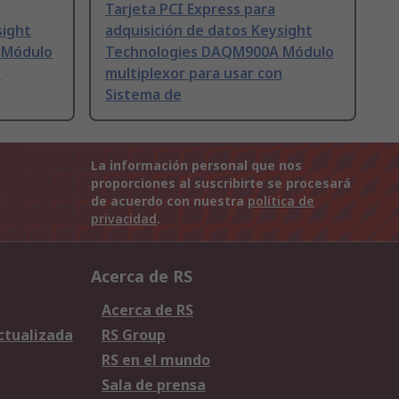
Tarjeta PCI Express para
sight
adquisición de datos Keysight
 Módulo
Technologies DAQM900A Módulo
n
multiplexor para usar con
Sistema de
La información personal que nos
proporciones al suscribirte se procesará
de acuerdo con nuestra
política de
privacidad
.
Acerca de RS
Acerca de RS
Actualizada
RS Group
RS en el mundo
Sala de prensa